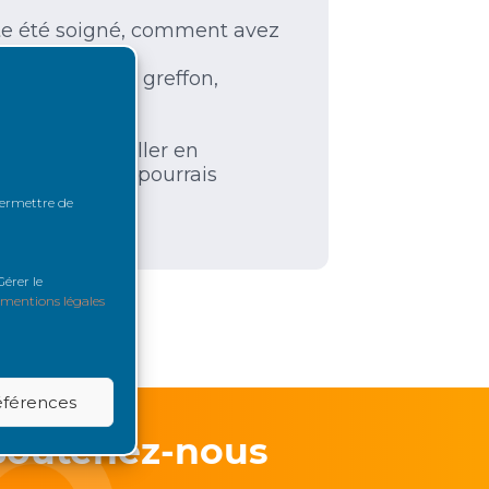
uite été soigné, comment avez
 accepter votre greffon,
r?
utur de travailler en
nement que je pourrais
 permettre de
érer le
mentions légales
références
Soutenez-nous