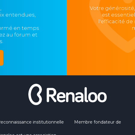
,
Votre générosité
oix entendues,
est essentie
l'efficacité d
formé en temps
m
ipez au forum et
s.
econnaissance institutionnelle
Membre fondateur de