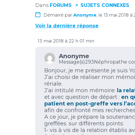
Dans
FORUMS
SUJETS CONNEXES
Démarré par
Anonyme
, le 13 mai 2018 à
Voir la dernière réponse
13 mai 2018 à 22 h 01 min
Anonyme
Message(s)293
Néphropathe co
Bonjour, je me présente je suis Y
J’ai choisi de réaliser mon mémoir
rénale.
J’ai intitulé mon mémoire:
la rel
et avec question de départ :
en q
patient en post-greffe vers l’a
afin de confronté mes recherches, 
A ce jour, je prépare la soutena
greffées. sur différents points:
1- vis à vis de la relation établi