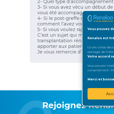
2- Quel type d’accompagnement a
3- Si vous avez vécu un début de 
vous été accompagné par l’équip
4- Si le post-greffe se passe bien
comment l’avez vous vécu et co
5- Si vous voulez rajouter quelque
Vous pouvez dé
C’est un sujet qui me plait énorm
Renaloo est tr
transplantation rénale et pour ce
apporter aux patients.
Ce site utilise des
Je vous remercie d’avance pour 
partager de l’info
Votre accord s
Vous pouvez modifi
consentement". Pou
Merci et bonne 
Acc
Rejoignez Rena