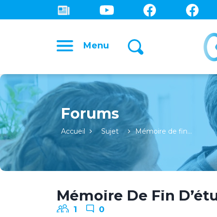
Menu
Forums
Accueil
Sujet
Mémoire de fin…
Mémoire De Fin D’étu
1
0