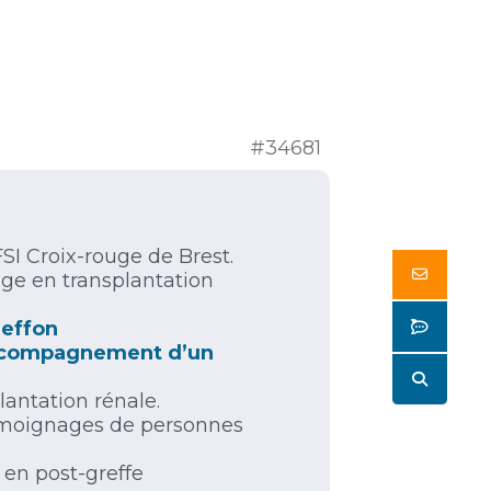
#34681
SI Croix-rouge de Brest.
Butto
tage en transplantation
Butto
reffon
l’accompagnement d’un
Butto
lantation rénale.
témoignages de personnes
e en post-greffe