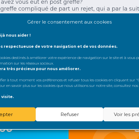
vez vous eut en post greffe?
greffe compliqué de part un rejet, qui a par la s
e soignante?
, mais que c’est vous qui avez eut des difficultés à
Gérer le consentement aux cookies
mment l’équipe soignante a pu vous accompagne
 chose .
jà nous aider !
ément et j’ai comme projet professionnel dans le f
ès respectueuse de votre navigation et de vos données.
la je tiens à être au point concernant l’accompag
 cookies destinés à améliorer votre expérience de navigation sur le site et à vous
le temps que vous m’accorderez.
rmation sur les réseaux sociaux
.
era très précieux pour nous améliorer.
er à tout moment vos préférences et refuser tous les cookies en cliquant sur "G
r en savoir plus sur les cookies que nous utilisons sur notre site, consultez nos
visite.
epter
Refuser
Voir les p
loo