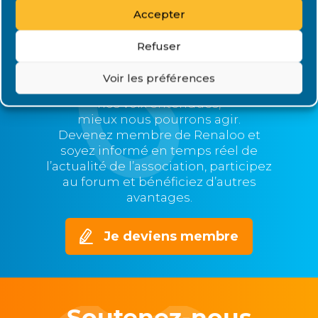
Accepter
Rejoignez Renaloo
Refuser
Plus nous serons nombreux,
Voir les préférences
plus nous serons représentatifs et
nos voix entendues,
mieux nous pourrons agir.
Devenez membre de Renaloo et
soyez informé en temps réel de
l’actualité de l’association, participez
au forum et bénéficiez d’autres
avantages.
Je deviens membre
Soutenez-nous