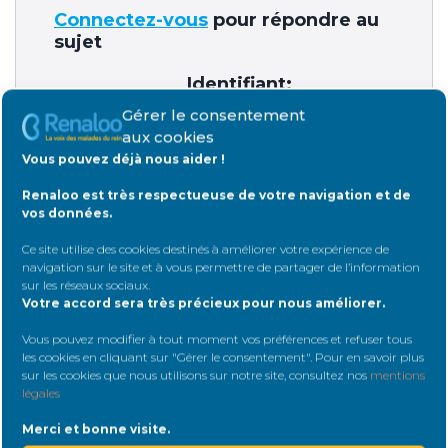
Connectez-vous
pour répondre au
sujet
Identifiant:
Gérer le consentement
aux cookies
Vous pouvez déjà nous aider !
Mot de passe:
Renaloo est très respectueuse de votre navigation et de
vos données.
Ce site utilise des cookies destinés à améliorer votre expérience de
Rester connecté
navigation sur le site et à vous permettre de partager de l’information
sur les réseaux sociaux
.
Votre accord sera très précieux pour nous améliorer.
Connexion
Vous pouvez modifier à tout moment vos préférences et refuser tous
les cookies en cliquant sur "Gérer le consentement". Pour en savoir plus
sur les cookies que nous utilisons sur notre site, consultez nos
mentions
légales
Merci et bonne visite.