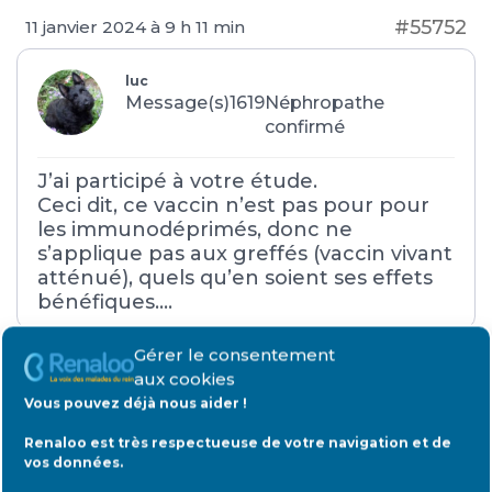
#55752
11 janvier 2024 à 9 h 11 min
luc
Message(s)1619
Néphropathe
confirmé
J’ai participé à votre étude.
Ceci dit, ce vaccin n’est pas pour pour
les immunodéprimés, donc ne
s’applique pas aux greffés (vaccin vivant
atténué), quels qu’en soient ses effets
bénéfiques….
Gérer le consentement
aux cookies
#55981
5 février 2024 à 17 h 33 min
Vous pouvez déjà nous aider !
Clotilde Genon
Renaloo est très respectueuse de votre navigation et de
Message(s)13
Petit rein débutant
vos données.