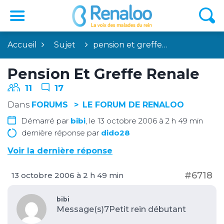
Accueil
Sujet
pension et greffe…
Pension Et Greffe Renale
11
17
Dans
FORUMS
LE FORUM DE RENALOO
Démarré par
bibi
, le 13 octobre 2006 à 2 h 49 min
dernière réponse par
dido28
Voir la dernière réponse
#6718
13 octobre 2006 à 2 h 49 min
bibi
Message(s)7
Petit rein débutant