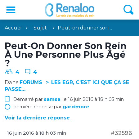
Accueil
Sujet
Peut-on donner son…
Peut-On Donner Son Rein
À Une Personne Plus Âgé
?
4
4
Dans
FORUMS
LES EGR, C’EST ICI QUE ÇA SE
PASSE…
Démarré par
samsa
, le 16 juin 2016 à 18 h 03 min
dernière réponse par
garcimore
Voir la dernière réponse
#32596
16 juin 2016 à 18 h 03 min