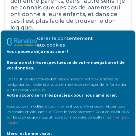
don entre parents, dans l’autre sens ? je
ne connais que des cas de parents qui
ont donné à leurs enfants, et dans ce
cas il est plus facile de trouver le don
logique.
Gérer le consentement
aux cookies
#32600
17 juin 2016 à 3 h 15 min
Vous pouvez déjà nous aider !
Renaloo est très respectueuse de votre navigation et de
samsa
vos données.
Message(s)2
Petit rein débutant
Ce site utilise des cookies destinés à améliorer votre expérience de
navigation sur le site et à vous permettre de partager de l’information
sur les réseaux sociaux
.
Merci pour vos réponses. Je vais étudier
Votre accord sera très précieux pour nous améliorer.
tout ça de plus près.
Vous pouvez modifier à tout moment vos préférences et refuser tous
les cookies en cliquant sur "Gérer le consentement". Pour en savoir plus
sur les cookies que nous utilisons sur notre site, consultez nos
mentions
#32604
18 juin 2016 à 21 h 54 min
légales
Merci et bonne visite.
garcimore