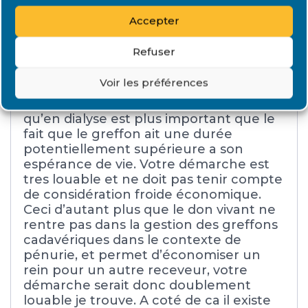
Message(s)107
Rognon expérimenté
Accepter
Refuser
Bonjour,
Voir les préférences
Le fait que vous souhaitiez offrir a votre
pere une fin de vie plus confortable
qu’en dialyse est plus important que le
fait que le greffon ait une durée
potentiellement supérieure a son
espérance de vie. Votre démarche est
tres louable et ne doit pas tenir compte
de considération froide économique.
Ceci d’autant plus que le don vivant ne
rentre pas dans la gestion des greffons
cadavériques dans le contexte de
pénurie, et permet d’économiser un
rein pour un autre receveur, votre
démarche serait donc doublement
louable je trouve. A coté de ca il existe