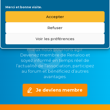
Merci et bonne visite.
Rejoignez Renaloo
Accepter
Refuser
Plus nous serons nombreux,
plus nous serons représentatifs et
Voir les préférences
nos voix entendues,
mieux nous pourrons agir.
Devenez membre de Renaloo et
soyez informé en temps réel de
l’actualité de l’association, participez
au forum et bénéficiez d’autres
avantages.
Je deviens membre