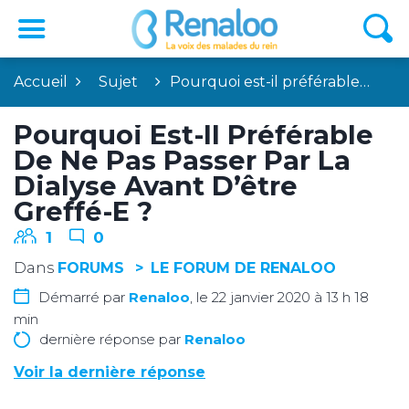
Accueil
Sujet
Pourquoi est-il préférable…
Pourquoi Est-Il Préférable
De Ne Pas Passer Par La
Dialyse Avant D’être
Greffé-E ?
1
0
Dans
FORUMS
LE FORUM DE RENALOO
Démarré par
Renaloo
, le 22 janvier 2020 à 13 h 18
min
dernière réponse par
Renaloo
Voir la dernière réponse