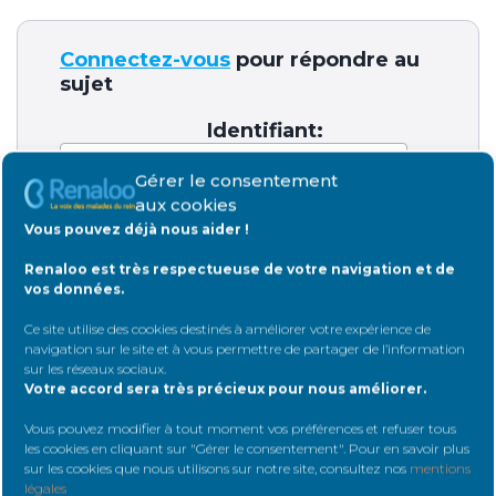
Connectez-vous
pour répondre au
sujet
Identifiant:
Gérer le consentement
aux cookies
Mot de passe:
Vous pouvez déjà nous aider !
Renaloo est très respectueuse de votre navigation et de
vos données.
Rester connecté
Ce site utilise des cookies destinés à améliorer votre expérience de
navigation sur le site et à vous permettre de partager de l’information
sur les réseaux sociaux
.
Connexion
Votre accord sera très précieux pour nous améliorer.
Vous pouvez modifier à tout moment vos préférences et refuser tous
les cookies en cliquant sur "Gérer le consentement". Pour en savoir plus
sur les cookies que nous utilisons sur notre site, consultez nos
mentions
légales