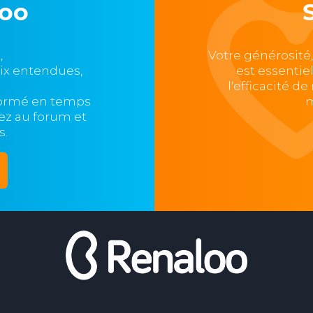
loo
,
Votre générosité
oix entendues,
est essentie
l'efficacité d
formé en temps
m
ipez au forum et
s.