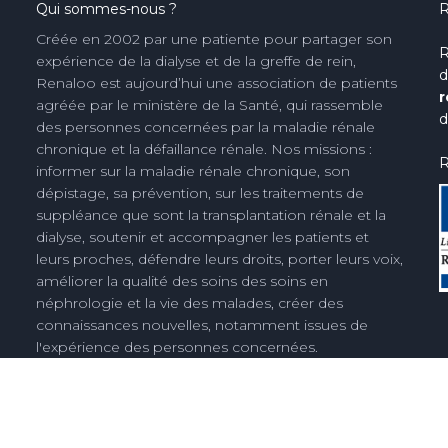
Qui sommes-nous ?
R
Créée en 2002 par une patiente pour partager son
R
expérience de la dialyse et de la greffe de rein,
d
Renaloo est aujourd’hui une association de patients
r
agréée par le ministère de la Santé, qui rassemble
d
des personnes concernées par la maladie rénale
chronique et la défaillance rénale. Nos missions :
R
informer sur la maladie rénale chronique, son
dépistage, sa prévention, sur les traitements de
suppléance que sont la transplantation rénale et la
dialyse, soutenir et accompagner les patients et
leurs proches, défendre leurs droits, porter leurs voix,
améliorer la qualité des soins des soins en
néphrologie et la vie des malades, créer des
connaissances nouvelles, notamment issues de
l'expérience des personnes concernées.
Découvrez notre histoire
Espace presse