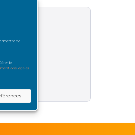
 permettre de
érer le
mentions légales
références