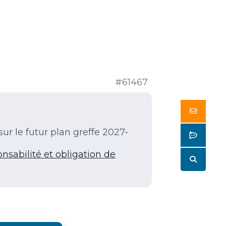
#61467
Butto
ur le futur plan greffe 2027-
Butto
onsabilité et obligation de
Butto