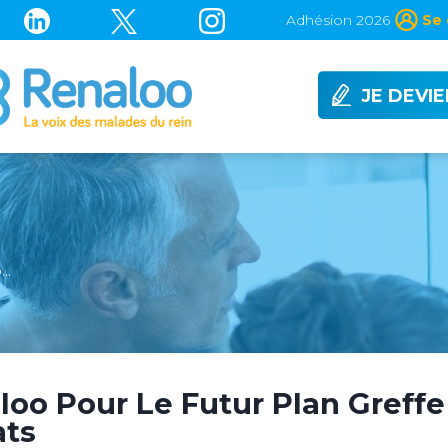
Adhésion 2026
Se 
JE DEVI
o…
oo Pour Le Futur Plan Greffe 
ats