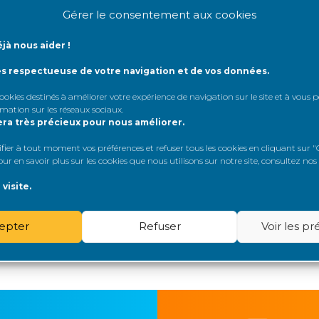
Gérer le consentement aux cookies
 au sujet
jà nous aider !
ès respectueuse de votre navigation et de vos données.
dentifiant:
 cookies destinés à améliorer votre expérience de navigation sur le site et à vous
rmation sur les réseaux sociaux
.
era très précieux pour nous améliorer.
de passe:
er à tout moment vos préférences et refuser tous les cookies en cliquant sur "G
r en savoir plus sur les cookies que nous utilisons sur notre site, consultez nos
Rester connecté
visite.
Connexion
epter
Refuser
Voir les p