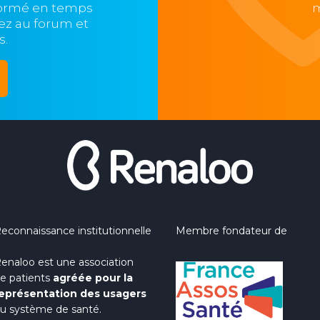
formé en temps
m
ipez au forum et
s.
econnaissance institutionnelle
Membre fondateur de
enaloo est une association
e patients
agréée pour la
eprésentation des usagers
u système de santé.