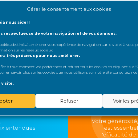
Gérer le consentement aux cookies
jà nous aider !
onfirmé
.
ès respectueuse de votre navigation et de vos données.
 cookies destinés à améliorer votre expérience de navigation sur le site et à vous
rmation sur les réseaux sociaux
.
era très précieux pour nous améliorer.
er à tout moment vos préférences et refuser tous les cookies en cliquant sur "G
r en savoir plus sur les cookies que nous utilisons sur notre site, consultez nos
visite.
loo
epter
Refuser
Voir les p
,
Votre générosité
oix entendues,
est essentie
l'efficacité d