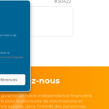
#30422
 permettre de
érer le
mentions légales
Soutenez-nous
références
, garante de notre indépendance financière,
lle pour la poursuite de nos missions et
e nos actions, dans l’intérêt des personnes