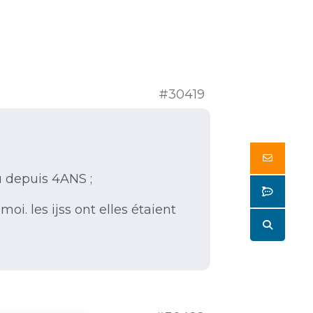
#30419
Butto
vu depuis 4ANS ;
Butto
i. les ijss ont elles étaient
Butto