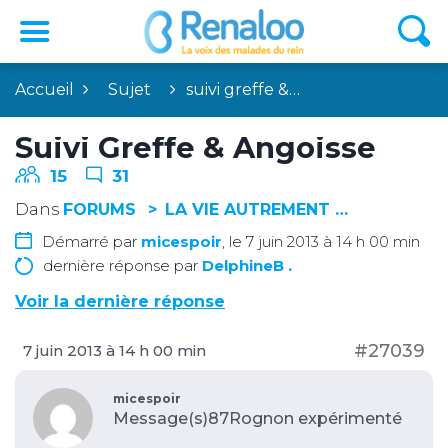
Accueil
Sujet
suivi greffe &…
Suivi Greffe & Angoisse
15
31
Dans
FORUMS
LA VIE AUTREMENT …
Démarré par
micespoir
, le 7 juin 2013 à 14 h 00 min
dernière réponse par
DelphineB .
Voir la dernière réponse
#27039
7 juin 2013 à 14 h 00 min
micespoir
Message(s)87
Rognon expérimenté