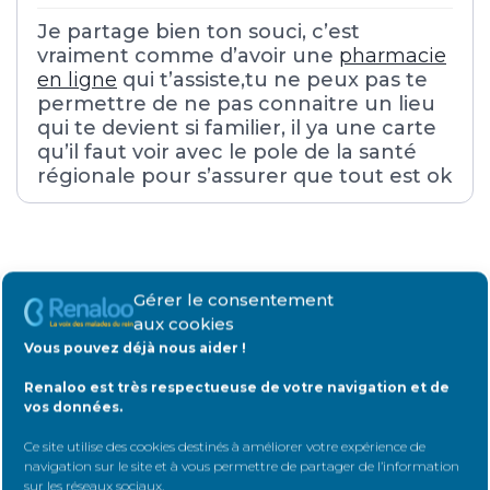
Je partage bien ton souci, c’est
vraiment comme d’avoir une
pharmacie
en ligne
qui t’assiste,tu ne peux pas te
permettre de ne pas connaitre un lieu
qui te devient si familier, il ya une carte
qu’il faut voir avec le pole de la santé
régionale pour s’assurer que tout est ok
Répondre
Gérer le consentement
aux cookies
Vous pouvez déjà nous aider !
Connectez-vous
pour répondre au
Renaloo est très respectueuse de votre navigation et de
sujet
vos données.
Identifiant:
Ce site utilise des cookies destinés à améliorer votre expérience de
navigation sur le site et à vous permettre de partager de l’information
sur les réseaux sociaux
.