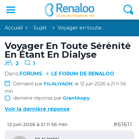
Accueil
Sujet
Voyager en toute…
Voyager En Toute Sérénité
En Étant En Dialyse
2
1
Dans
FORUMS
LE FORUM DE RENALOO
Démarré par
FILALIYADH
, le 12 juin 2026 à 21 h 56
min
dernière réponse par
GrantAopy
Voir la dernière réponse
#61611
12 juin 2026 à 21 h 56 min