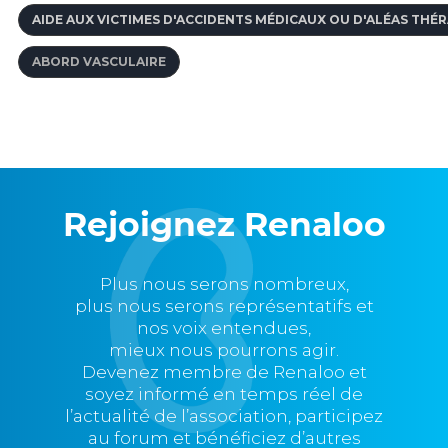
AIDE AUX VICTIMES D'ACCIDENTS MÉDICAUX OU D'ALÉAS THÉ
ABORD VASCULAIRE
Rejoignez Renaloo
Plus nous serons nombreux,
plus nous serons représentatifs et
nos voix entendues,
mieux nous pourrons agir.
Devenez membre de Renaloo et
soyez informé en temps réel de
l’actualité de l’association, participez
au forum et bénéficiez d’autres