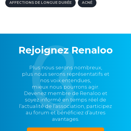
AFFECTIONS DE LONGUE DURÉE
ACNÉ
Rejoignez Renaloo
Plus nous serons nombreux,
plus nous serons représentatifs et
nos voix entendues,
mieux nous pourrons agir.
Devenez membre de Renaloo et
soyez informé en temps réel de
l’actualité de l’association, participez
au forum et bénéficiez d’autres
avantages.