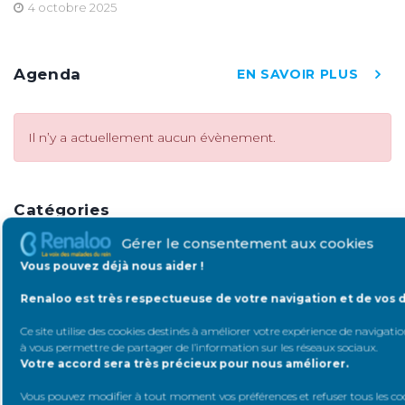
4 octobre 2025
Agenda
EN SAVOIR PLUS
Il n’y a actuellement aucun évènement.
Catégories
Gérer le consentement aux cookies
Vous pouvez déjà nous aider !
COVID19
VIDÉO
Renaloo est très respectueuse de votre navigation et de vos 
INFORMER &
MOIPATIENT
SOUTENIR
Ce site utilise des cookies destinés à améliorer votre expérience de navigation
à vous permettre de partager de l’information sur les réseaux sociaux
.
Votre accord sera très précieux pour nous améliorer.
RENCONTRE
MALADIES RÉNALES
Vous pouvez modifier à tout moment vos préférences et refuser tous les co