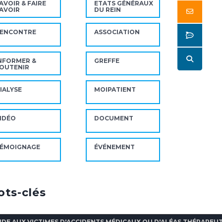
AVOIR & FAIRE
ETATS GÉNÉRAUX
AVOIR
DU REIN
Butto
ENCONTRE
ASSOCIATION
Butto
Butto
NFORMER &
GREFFE
OUTENIR
IALYSE
MOIPATIENT
IDÉO
DOCUMENT
ÉMOIGNAGE
ÉVÉNEMENT
ts-clés
IDE AUX VICTIMES D'ACCIDENTS MÉDICAUX OU D'ALÉAS THÉRAPEU