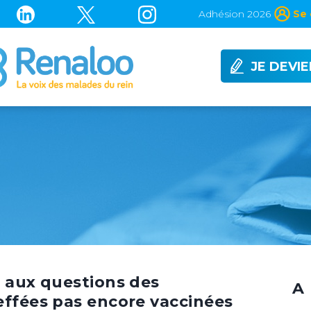
Adhésion 2026
Se 
JE DEVI
d aux questions des
A 
effées pas encore vaccinées