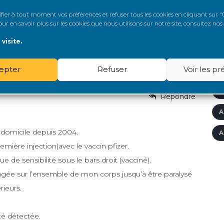
ecrute sa
Edito dans la Revue du
Ren
A
 ou son directeur
Praticien –...
go
er à tout moment vos préférences et refuser tous les cookies en cliquant sur "G
r en savoir plus sur les cookies que nous utilisons sur notre site, consultez nos
son
Â
 2026
7 juillet 2026
23
visite.
A
epter
Refuser
Voir les p
À
A
Répondre
A
à domicile depuis 2004.
A
remière injection)avec le vaccin pfizer.
e de sensibilité sous le bars droit (vacciné).
agée sur l’ensemble de mon corps jusqu’à être paralysé
rieurs.
té détectée.