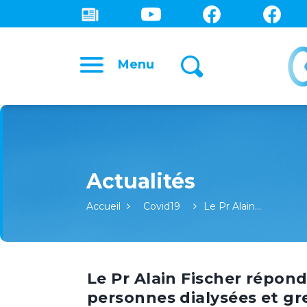
Menu
Accueil
Covid19
Le Pr Alain…
Le Pr Alain Fischer répon
personnes dialysées et gr