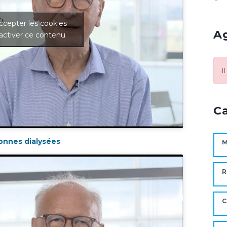
ccepter les cookies
A
activer ce contenu
I
C
sonnes dialysées
M
R
C