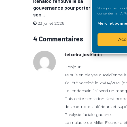
vue du
Renaloo renouvelle sa
Renaloo r
gouvernance pour porter
directrice
Vous pouvez modifi
consentement". Pou
son...
17 juillet
23 juillet 2026
Merci et bonne 
4 Commentaires
Acc
teixeira josé
dit :
Bonjour
Je suis en dialyse quotidienne 
J’ai été vacciné le 23/04/2021 (p
Le lendemain j’ai senti un manqu
Puis cette sensation s’est prop
des membres inférieurs et supé
Paralysie faciale gauche.
La maladie de Miller Fischer a é