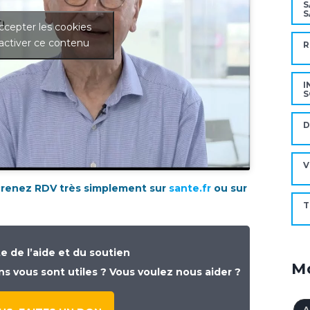
S
S
ccepter les cookies
activer ce contenu
R
I
S
D
V
 Prenez RDV très simplement sur
sante.fr
ou sur
T
 de l’aide et du soutien
Mo
 vous sont utiles ? Vous voulez nous aider ?
A