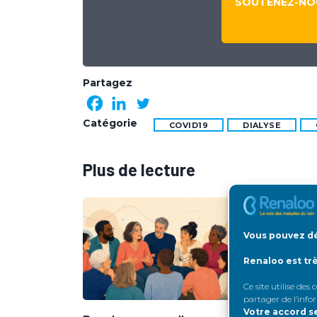
SOUTENEZ-NOU
Partagez
Catégorie
COVID19
DIALYSE
Plus de lecture
Vous pouvez dé
Renaloo est tr
Ce site utilise des
partager de l’info
Votre accord s