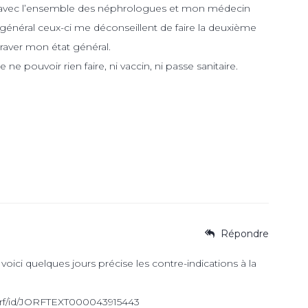
té avec l’ensemble des néphrologues et mon médecin
général ceux-ci me déconseillent de faire la deuxième
graver mon état général.
 ne pouvoir rien faire, ni vaccin, ni passe sanitaire.
Répondre
voici quelques jours précise les contre-indications à la
/jorf/id/JORFTEXT000043915443