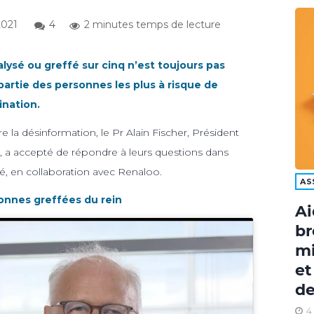
2021
4
2 minutes temps de lecture
alysé ou greffé sur cinq n’est toujours pas
 partie des personnes les plus à risque de
ination.
tre la désinformation, le Pr Alain Fischer, Président
le, a accepté de répondre à leurs questions dans
nté, en collaboration avec Renaloo.
AS
sonnes greffées du rein
Ai
br
mi
et
de
4