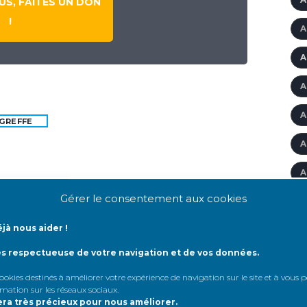
S, FAITES UN DON
!
A
A
A
A
GREFFE
A
A
Gérer le consentement aux cookies
A
jà nous aider !
'
ès respectueuse de votre navigation et de vos données.
A
 cookies destinés à améliorer votre expérience de navigation sur le site et à vous
A
rmation sur les réseaux sociaux
.
era très précieux pour nous améliorer.