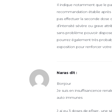
Il indique notamment que le pass
recommandation établie après c
pas effectuer la seconde dose de
d’intensité sévère ou grave att
sans problème pouvoir disposer 
pourrez également très probab
exposition pour renforcer votre
Naras
dit :
Bonjour
Je suis en insuffisancence re
auto immunes
J ai eu 3 doses de pfiser.. une s