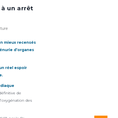
à un arrêt
ture
en mieux recensés
pénurie d’organes
n réel espoir
e.
rdiaque
éfinitive de
e l’oxygénation des