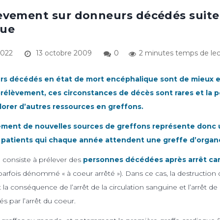
èvement sur donneurs décédés suite 
que
2022
13 octobre 2009
0
2 minutes temps de lec
urs décédés en état de mort encéphalique sont de mieux 
rélèvement, ces circonstances de décès sont rares et la 
orer d’autres ressources en greffons.
ment de nouvelles sources de greffons représente donc u
s patients qui chaque année attendent une greffe d’organ
e consiste à prélever des
personnes décédées après arrêt ca
arfois dénommé « à coeur arrêté »). Dans ce cas, la destruction d
 la conséquence de l’arrêt de la circulation sanguine et l’arrêt d
s par l’arrêt du coeur.