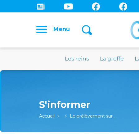
Menu
Les reins
La greffe
L
Accueil
Le prélèvement sur…