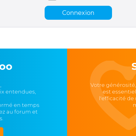
Connexion
loo
,
Votre générosité
oix entendues,
est essentie
l'efficacité d
formé en temps
m
ipez au forum et
s.