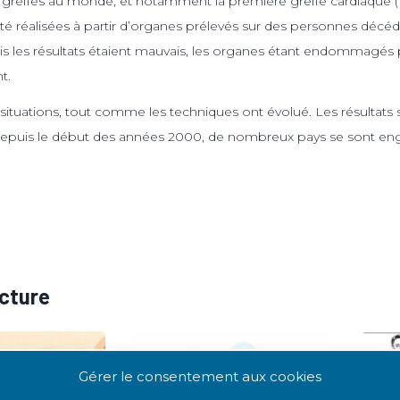
greffes au monde, et notamment la première greffe cardiaque (19
été réalisées à partir d’organes prélevés sur des personnes décéd
s les résultats étaient mauvais, les organes étant endommagés p
t.
 situations, tout comme les techniques ont évolué. Les résultats
 depuis le début des années 2000, de nombreux pays se sont en
ecture
Gérer le consentement aux cookies