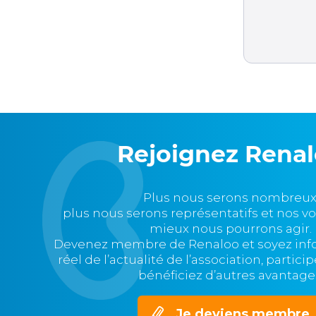
Rejoignez Rena
Plus nous serons nombreux
plus nous serons représentatifs et nos v
mieux nous pourrons agir.
Devenez membre de Renaloo et soyez in
réel de l’actualité de l’association, partic
bénéficiez d’autres avantage
Je deviens membre