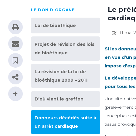
Le prél
LE DON D’ORGANE
cardia
Loi de bioéthique
11 mai 
Projet de révision des lois
Si les donne
de bioéthique
en vue d’un p
impose d’expl
La révision de la loi de
Le développe
bioéthique 2009 – 2011
pour tous le
Une alternativ
D’où vient le greffon
(prélèvement p
l’encéphale est
Donneurs décédés suite à
tissus provoqué
un arrêt cardiaque