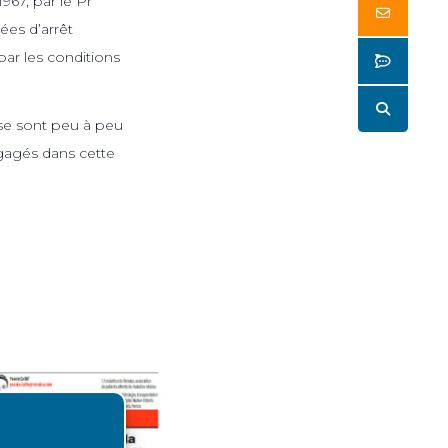
67, par le Pr
Butto
ées d’arrêt
ar les conditions
Butto
Butto
 se sont peu à peu
gagés dans cette