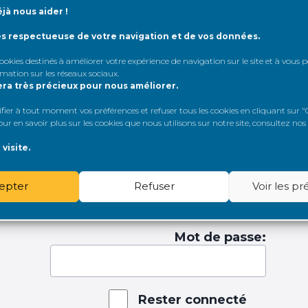
jà nous aider !
ès respectueuse de votre navigation et de vos données.
 cookies destinés à améliorer votre expérience de navigation sur le site et à vous
uvelle sa
Renaloo recrute sa
Edito
rmation sur les réseaux sociaux
.
 pour porter
directrice ou son directeur
Pratici
era très précieux pour nous améliorer.
17 juillet 2026
7 jui
er à tout moment vos préférences et refuser tous les cookies en cliquant sur "G
6
r en savoir plus sur les cookies que nous utilisons sur notre site, consultez nos
visite.
epter
Refuser
Voir les p
tifiant:
Mot de passe:
Rester connecté