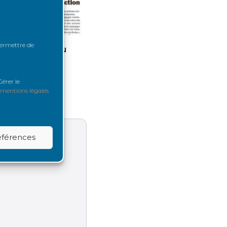
 permettre de
 dans la Revue du
Renaloo renouvelle sa
en –...
gouvernance pour porter
son...
llet 2026
érer le
23 juillet 2026
mentions légales
références