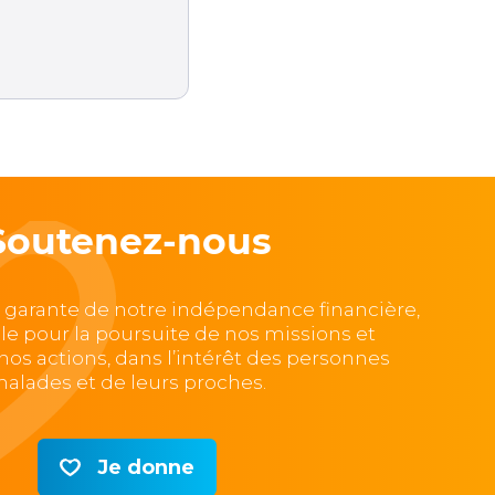
Soutenez-nous
, garante de notre indépendance financière,
lle pour la poursuite de nos missions et
e nos actions, dans l’intérêt des personnes
alades et de leurs proches.
Je donne