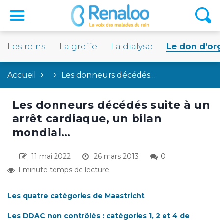
Les reins
La greffe
La dialyse
Le don d’or
Accueil
Les donneurs décédés…
Les donneurs décédés suite à un
arrêt cardiaque, un bilan
mondial…
11 mai 2022
26 mars 2013
0
1 minute temps de lecture
Les quatre catégories de Maastricht
Les DDAC non contrôlés : catégories 1, 2 et 4 de