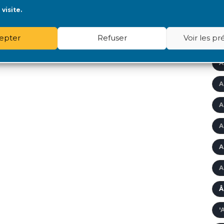
visite.
A
epter
Refuser
Voir les p
A
A
A
A
A
A
A
Â
'