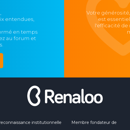
,
Votre générosité
oix entendues,
est essentie
l'efficacité d
formé en temps
m
ipez au forum et
s.
econnaissance institutionnelle
Membre fondateur de