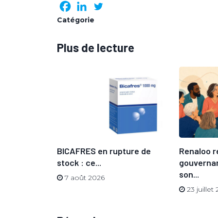
Catégorie
Plus de lecture
 sa
BICAFRES en rupture de
Renaloo r
n directeur
stock : ce...
gouvernan
son...
7 août 2026
23 juillet