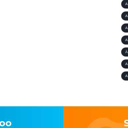
A
A
A
A
À
A
A
loo