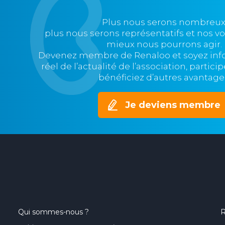
Plus nous serons nombreux
plus nous serons représentatifs et nos v
mieux nous pourrons agir.
Devenez membre de Renaloo et soyez in
réel de l’actualité de l’association, partic
bénéficiez d’autres avantage
Je deviens membre
Qui sommes-nous ?
R