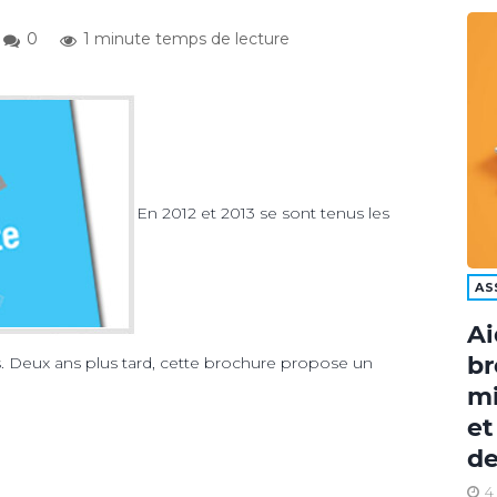
0
1 minute temps de lecture
En 2012 et 2013 se sont tenus les
AS
Ai
br
nts. Deux ans plus tard, cette brochure propose un
mi
et
de
4