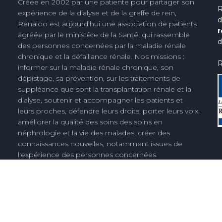
Créée en 2002 par une patiente pour partager son
R
expérience de la dialyse et de la greffe de rein,
d
Renaloo est aujourd’hui une association de patients
r
agréée par le ministère de la Santé, qui rassemble
d
des personnes concernées par la maladie rénale
chronique et la défaillance rénale. Nos missions :
R
informer sur la maladie rénale chronique, son
dépistage, sa prévention, sur les traitements de
suppléance que sont la transplantation rénale et la
dialyse, soutenir et accompagner les patients et
leurs proches, défendre leurs droits, porter leurs voix,
améliorer la qualité des soins des soins en
néphrologie et la vie des malades, créer des
connaissances nouvelles, notamment issues de
l'expérience des personnes concernées.
Découvrez notre histoire
Espace presse