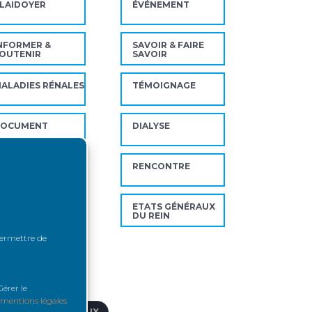
LAIDOYER
ÉVÉNEMENT
NFORMER &
SAVOIR & FAIRE
OUTENIR
SAVOIR
ALADIES RÉNALES
TÉMOIGNAGE
DOCUMENT
DIALYSE
ECHERCHE
RENCONTRE
NSUFFISANCE
ETATS GÉNÉRAUX
ÉNALE
DU REIN
 permettre de
ts-clés
érer le
mentions légales
CTES PARAMÉDICAUX