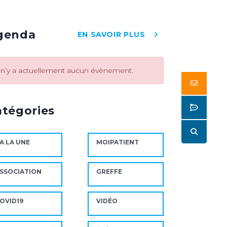
genda
EN SAVOIR PLUS
l n’y a actuellement aucun évènement.
Butto
Butto
atégories
Butto
A LA UNE
MOIPATIENT
CAFRES en rupture de
Renaloo renouvelle sa
ck : ce...
gouvernance pour porter
SSOCIATION
GREFFE
son...
 août 2026
23 juillet 2026
OVID19
VIDÉO