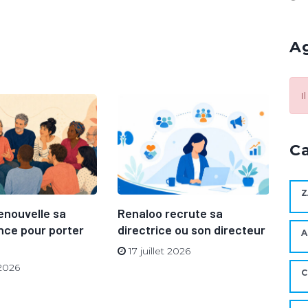
A
I
C
Z
enouvelle sa
Renaloo recrute sa
BI
ce pour porter
directrice ou son directeur
sto
A
17 juillet 2026
7
 2026
C