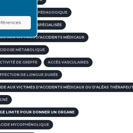
CCOMPAGNEMENT PÉDAGOGIQUE
références
GENCE DE VOYAGE SPÉCIALISÉE
IDE AUX VICTIMES D'ACCIDENTS MÉDICAUX
CIDOSE MÉTABOLIQUE
CTIVITÉ DE GREFFE
ACCÈS VASCULAIRES
FFECTION DE LONGUE DURÉE
IDE AUX VICTIMES D'ACCIDENTS MÉDICAUX OU D'ALÉAS THÉRAPEU
CNÉ
GE LIMITE POUR DONNER UN ORGANE
ACIDE MYCOPHÉNOLIQUE