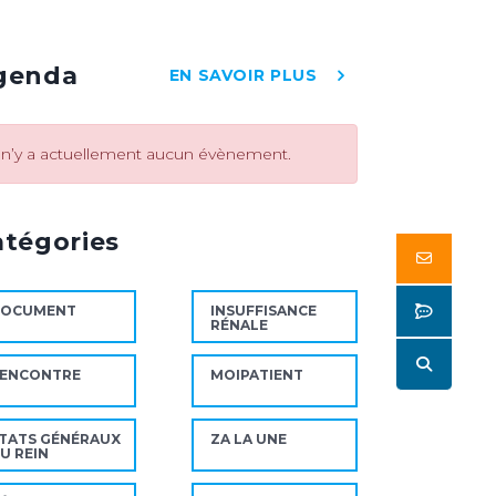
genda
EN SAVOIR PLUS
l n’y a actuellement aucun évènement.
atégories
Butto
Butto
DOCUMENT
INSUFFISANCE
RÉNALE
Butto
ENCONTRE
MOIPATIENT
TATS GÉNÉRAUX
ZA LA UNE
U REIN