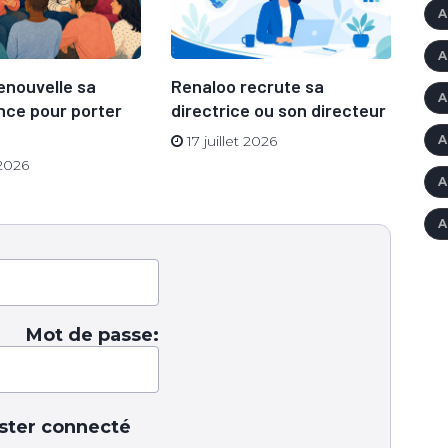
A
A
enouvelle sa
Renaloo recrute sa
BI
A
ce pour porter
directrice ou son directeur
sto
A
17 juillet 2026
7
 2026
A
A
Mot de passe:
ster connecté