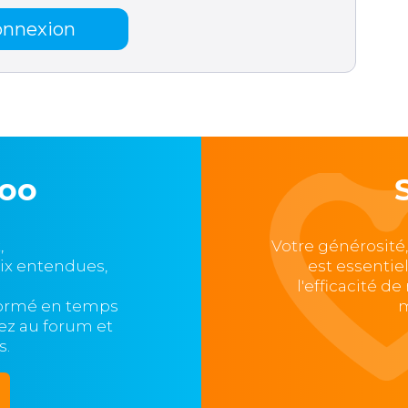
onnexion
loo
,
Votre générosité
oix entendues,
est essentie
l'efficacité d
formé en temps
m
ipez au forum et
s.