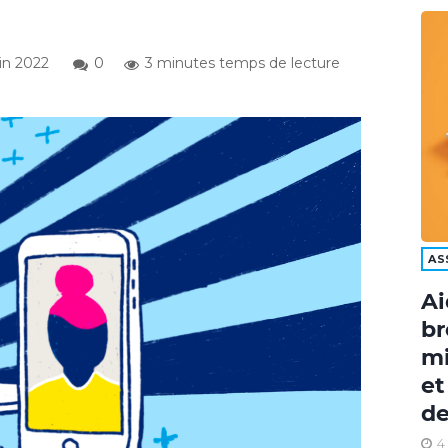
in 2022
0
3 minutes temps de lecture
AS
Ai
br
mi
et
de
4