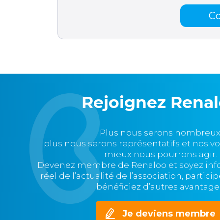
C
Rejoignez Rena
Plus nous serons nombreux
plus nous serons représentatifs et nos v
mieux nous pourrons agir.
Devenez membre de Renaloo et soyez in
réel de l’actualité de l’association, partic
bénéficiez d’autres avantage
Je deviens membre