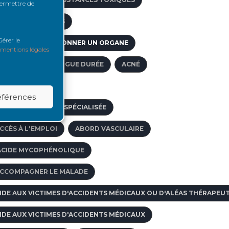
 permettre de
CCÈS VASCULAIRES
érer le
GE LIMITE POUR DONNER UN ORGANE
mentions légales
FFECTIONS DE LONGUE DURÉE
ACNÉ
DOPTION
références
GENCE DE VOYAGE SPÉCIALISÉE
CCÈS À L'EMPLOI
ABORD VASCULAIRE
ACIDE MYCOPHÉNOLIQUE
CCOMPAGNER LE MALADE
IDE AUX VICTIMES D'ACCIDENTS MÉDICAUX OU D'ALÉAS THÉRAPEU
IDE AUX VICTIMES D'ACCIDENTS MÉDICAUX