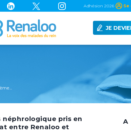
Adhésion 2026
Se 
JE DEVI
ième…
 néphrologique pris en
A 
at entre Renaloo et