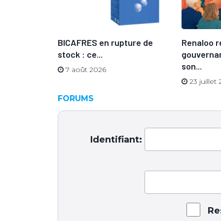
 sa
BICAFRES en rupture de
Renaloo r
n directeur
stock : ce...
gouvernan
son...
7 août 2026
23 juillet
FORUMS
Identifiant:
Re