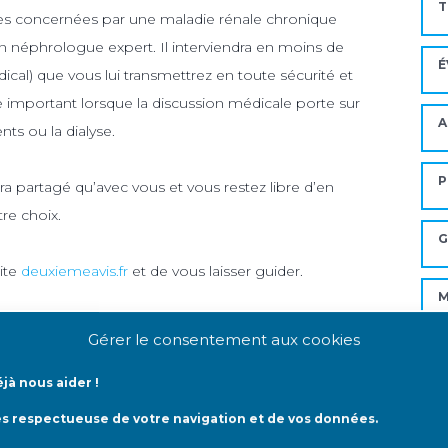
T
es concernées par une maladie rénale chronique
un néphrologue expert. Il interviendra en moins de
É
dical) que vous lui transmettrez en toute sécurité et
 important lorsque la discussion médicale porte sur
A
nts ou la dialyse.
P
era partagé qu’avec vous et vous restez libre d’en
tre choix.
G
site
deuxiemeavis.fr
et de vous laisser guider.
M
de la part de Renaloo, le deuxième avis ne vous
Gérer le consentement aux cookies
ariat : pour que le deuxième avis médical
Mo
jà nous aider !
ès respectueuse de votre navigation et de vos données.
 de l’aide et du soutien
A