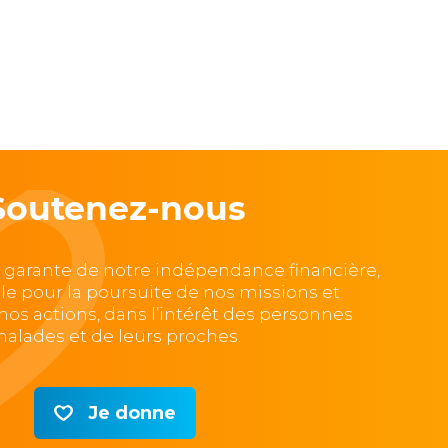
Soutenez-nous
, garante de notre indépendance financière,
lle pour la poursuite de nos missions et
e nos actions, dans l’intérêt des personnes
alades et de leurs proches.
Je donne