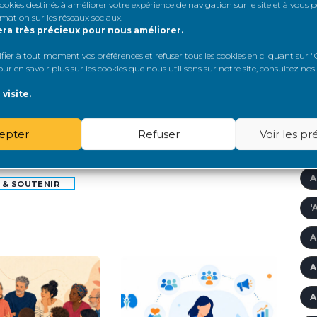
 cookies destinés à améliorer votre expérience de navigation sur le site et à vous
rmation sur les réseaux sociaux
.
 vous sont utiles ? Vous voulez nous aider ?
A
era très précieux pour nous améliorer.
er à tout moment vos préférences et refuser tous les cookies en cliquant sur "G
Â
S, FAITES UN DON
r en savoir plus sur les cookies que nous utilisons sur notre site, consultez nos
!
A
visite.
A
epter
Refuser
Voir les p
A
A
 & SOUTENIR
'
A
A
A