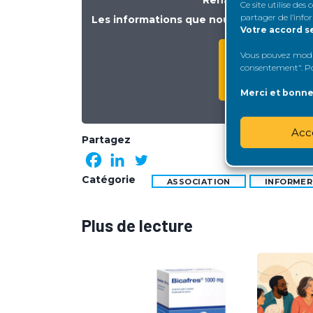
Ce site utilise des
partager de l’info
Les informations que nous vous proposons
Votre accord s
Vous pouvez modifi
SOUTENEZ-NOU
consentement". Pou
Merci et bonne 
Acc
Partagez
Catégorie
ASSOCIATION
INFORMER
Plus de lecture