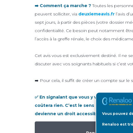
➡️ Comment ça marche ?
Toutes les personn
peuvent solliciter, via
deuxiemeavis.fr
l’avis d’
sept jours, à partir des pièces (votre dossier mé
confidentialité. Ce besoin peut notamment être
l’accès à la greffe rénale, le choix des médicame
Cet avis vous est exclusivement destiné. Il ne s
discuter avec vos soignants habituels si c’est vo
➡️ Pour cela, il suffit de créer un compte sur le 
✅ En signalant que vous y venez de la part 
coûtera rien. C’est le sens de notre parten
devienne un droit accessible à tous !
Vous pouvez dé
Renaloo est tr
Renaloo vous apporte