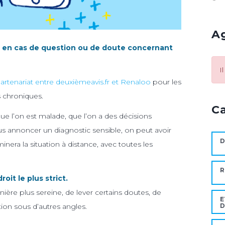
A
e en cas de question ou de doute concernant
I
partenariat entre deuxièmeavis.fr et Renaloo
pour les
 chroniques.
C
ue l’on est malade, que l’on a des décisions
us annoncer un diagnostic sensible, on peut avoir
nera la situation à distance, avec toutes les
R
oit le plus strict.
ière plus sereine, de lever certains doutes, de
E
tion sous d’autres angles.
D