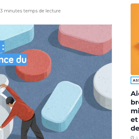
3 minutes temps de lecture
AS
Ai
br
mi
et
de
4