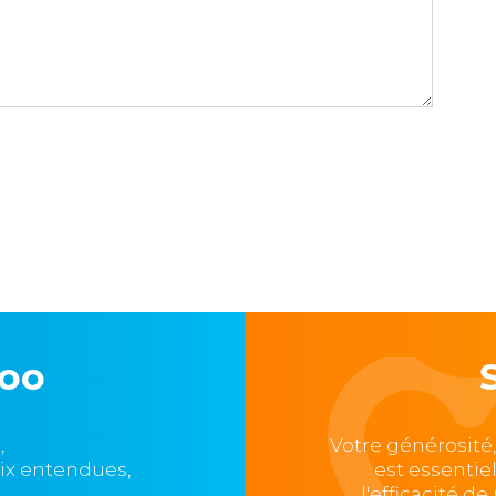
loo
,
Votre générosité
oix entendues,
est essentie
l'efficacité d