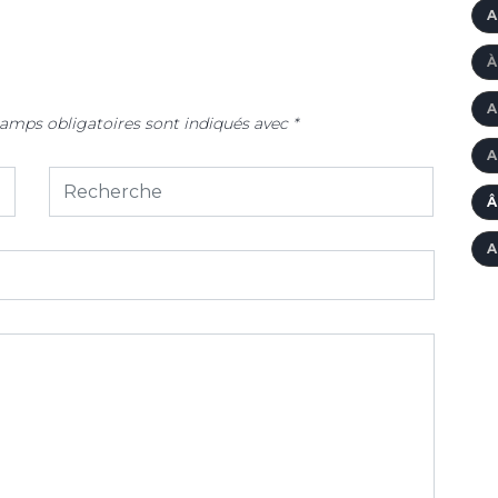
23
A
À
A
amps obligatoires sont indiqués avec
*
A
Â
A