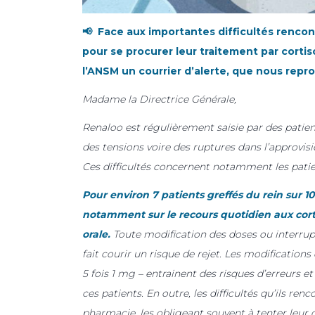
📢 Face aux importantes difficultés renc
pour se procurer leur traitement par cortis
l’ANSM un courrier d’alerte, que nous repr
Madame la Directrice Générale,
Renaloo est régulièrement saisie par des patie
des tensions voire des ruptures dans l’approvis
Ces difficultés concernent notamment les patie
Pour environ 7 patients greffés du rein sur 10
notamment sur le recours quotidien aux cort
orale.
Toute modification des doses ou interrup
fait courir un risque de rejet. Les modificatio
5 fois 1 mg – entrainent des risques d’erreurs et
ces patients. En outre, les difficultés qu’ils re
pharmacie, les obligeant souvent à tenter leur c