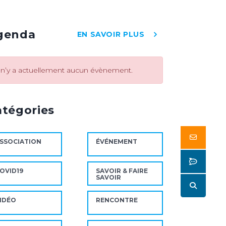
genda
EN SAVOIR PLUS
l n’y a actuellement aucun évènement.
atégories
Butto
SSOCIATION
ÉVÉNEMENT
Butto
OVID19
SAVOIR & FAIRE
SAVOIR
Butto
IDÉO
RENCONTRE