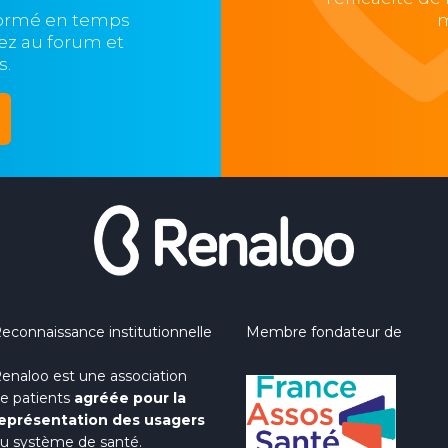
formé en temps
m
ipez au forum et
s.
econnaissance institutionnelle
Membre fondateur de
enaloo est une association
e patients
agréée pour la
eprésentation des usagers
u système de santé.