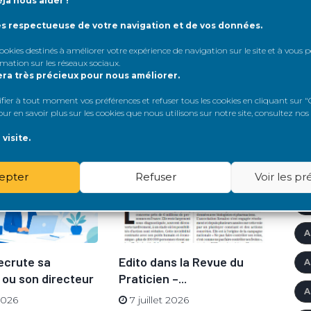
jà nous aider !
ès respectueuse de votre navigation et de vos données.
A
 cookies destinés à améliorer votre expérience de navigation sur le site et à vous
A
rmation sur les réseaux sociaux
.
era très précieux pour nous améliorer.
A
er à tout moment vos préférences et refuser tous les cookies en cliquant sur "G
r en savoir plus sur les cookies que nous utilisons sur notre site, consultez nos
A
visite.
A
A
epter
Refuser
Voir les p
'
A
ecrute sa
Edito dans la Revue du
Ren
A
 ou son directeur
Praticien –...
go
A
son
 2026
7 juillet 2026