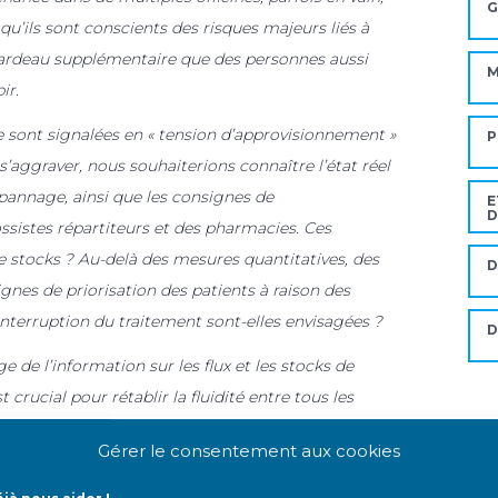
G
qu’ils sont conscients des risques majeurs liés à
n fardeau supplémentaire que des personnes aussi
M
ir.
 sont signalées en « tension d’approvisionnement »
P
s’aggraver, nous souhaiterions connaître l’état réel
pannage, ainsi que les consignes de
E
D
sistes répartiteurs et des pharmacies. Ces
e stocks ? Au-delà des mesures quantitatives, des
D
es de priorisation des patients à raison des
nterruption du traitement sont-elles envisagées ?
ge de l’information sur les flux et les stocks de
rucial pour rétablir la fluidité entre tous les
Mo
 envers la capacité des autorités sanitaires.
Gérer le consentement aux cookies
sur ces points et nous tenons à votre disposition
A