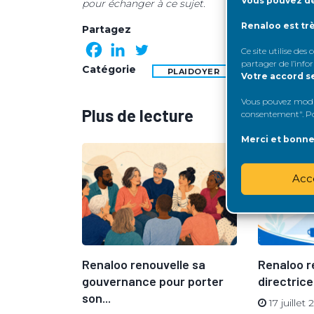
Vous pouvez dé
pour échanger à ce sujet.
Renaloo est tr
Partagez
Ce site utilise des
partager de l’info
Catégorie
PLAIDOYER
Votre accord s
Vous pouvez modifi
Plus de lecture
consentement". Pou
Merci et bonne 
Acc
vue du
Renaloo renouvelle sa
Renaloo r
gouvernance pour porter
directrice
son...
17 juillet