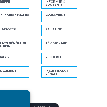
REFFE
INFORMER &
SOUTENIR
ALADIES RÉNALES
MOIPATIENT
LAIDOYER
ZA LA UNE
TATS GÉNÉRAUX
TÉMOIGNAGE
U REIN
IALYSE
RECHERCHE
DOCUMENT
INSUFFISANCE
RÉNALE
ts-clés
DOPTION
ABORD VASCULAIRE