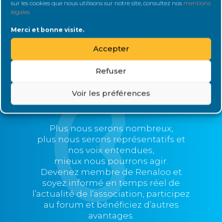
sur les cookies que nous utilisons sur notre site, consultez nos
mentions
légales
Il n’y a actuellement aucun évènement.
Merci et bonne visite.
Accepter
Refuser
Voir les préférences
Rejoignez Renaloo
Plus nous serons nombreux,
plus nous serons représentatifs et
nos voix entendues,
mieux nous pourrons agir.
Devenez membre de Renaloo et
soyez informé en temps réel de
l’actualité de l’association, participez
au forum et bénéficiez d’autres
avantages.