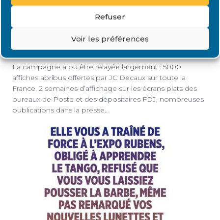
thématique de la greffe de donneur vivant et sur la
méconnaissance du public la concernant. Elle a décidé
Refuser
d’offrir à Renaloo une
campagne gracieuse
destinée à
faire connaître cette possibilité. La décision a été prise de
Voir les préférences
créer un collectif pour la porter.
La campagne a pu être relayée largement : 5000
affiches abribus offertes par JC Decaux sur toute la
France, 2 semaines d’affichage sur les écrans plats des
bureaux de Poste et des dépositaires FDJ, nombreuses
publications dans la presse…