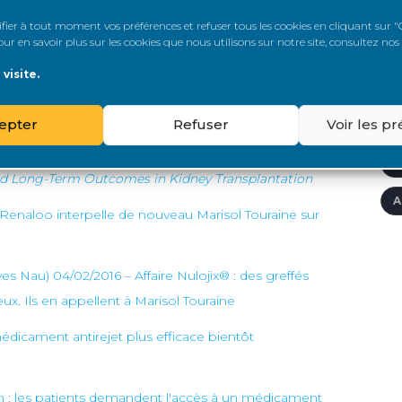
A
er à tout moment vos préférences et refuser tous les cookies en cliquant sur "G
r en savoir plus sur les cookies que nous utilisons sur notre site, consultez nos
A
visite.
'
epter
Refuser
Voir les p
A
A
nd Long-Term Outcomes in Kidney Transplantation
A
Renaloo interpelle de nouveau Marisol Touraine sur
s Nau) 04/02/2016 – Affaire Nulojix® : des greffés
x. Ils en appellent à Marisol Touraine
médicament antirejet plus efficace bientôt
n : les patients demandent l'accès à un médicament