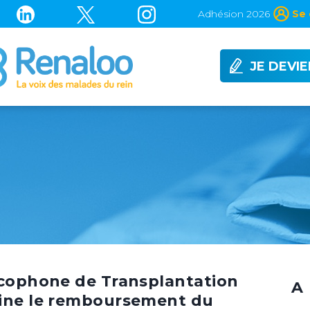
Adhésion 2026
Se 
JE DEVI
ncophone de Transplantation
A 
aine le remboursement du