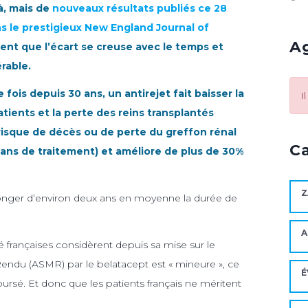
, mais de
nouveaux résultats publiés ce 28
ns le prestigieux New England Journal of
A
nt que l’écart se creuse avec le temps et
rable.
 fois depuis 30 ans, un antirejet fait baisser la
I
atients et la perte des reins transplantés
risque de décès ou de perte du greffon rénal
C
ans de traitement) et améliore de plus de 30%
Z
longer d’environ deux ans en moyenne la durée de
A
é françaises considèrent depuis sa mise sur le
endu (ASMR) par le belatacept est « mineure », ce
É
oursé. Et donc que les patients français ne méritent