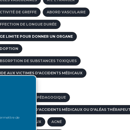
CTIVITÉ DE GREFFE
ABORD VASCULAIRE
FFECTION DE LONGUE DURÉE
GE LIMITE POUR DONNER UN ORGANE
DOPTION
BSORPTION DE SUBSTANCES TOXIQUES
IDE AUX VICTIMES D'ACCIDENTS MÉDICAUX
CCÈS À L'EMPLOI
CCOMPAGNEMENT PÉDAGOGIQUE
IDE AUX VICTIMES D'ACCIDENTS MÉDICAUX OU D'ALÉAS THÉRAPEU
 permettre de
CTES PARAMÉDICAUX
ACNÉ