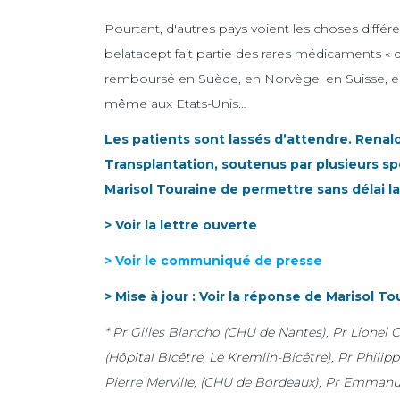
Pourtant, d'autres pays voient les choses diffé
belatacept fait partie des rares médicaments « d
remboursé en Suède, en Norvège, en Suisse, en
même aux Etats-Unis…
Les patients sont lassés d’attendre. Renal
Transplantation, soutenus par plusieurs sp
Marisol Touraine de permettre sans délai l
> Voir la lettre ouverte
> Voir le communiqué de presse
> Mise à jour : Voir la réponse de Marisol To
* Pr Gilles Blancho (CHU de Nantes), Pr Lionel
(Hôpital Bicêtre, Le Kremlin-Bicêtre), Pr Philip
Pierre Merville, (CHU de Bordeaux), Pr Emmanue