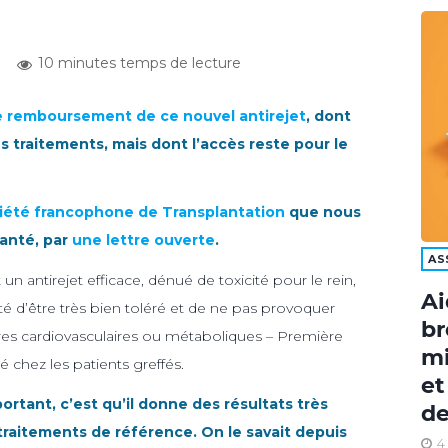
10 minutes temps de lecture
le remboursement de ce nouvel antirejet
, dont
es traitements, mais dont l’accès reste pour le
iété francophone de Transplantation
que nous
Santé, par
une lettre ouverte
.
AS
un antirejet efficace, dénué de toxicité pour le rein,
Ai
rité d’être très bien toléré et de ne pas provoquer
br
ires cardiovasculaires ou métaboliques – Première
mi
é chez les patients greffés.
et
portant, c’est qu’il donne des résultats très
de
traitements de référence. On le savait depuis
4