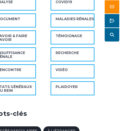
IALYSE
COVID19
Butto
DOCUMENT
MALADIES RÉNALES
Butto
Butto
AVOIR & FAIRE
TÉMOIGNAGE
AVOIR
NSUFFISANCE
RECHERCHE
ÉNALE
ENCONTRE
VIDÉO
TATS GÉNÉRAUX
PLAIDOYER
U REIN
ts-clés
CCÈS VASCULAIRES
À L'ÉTRANGER