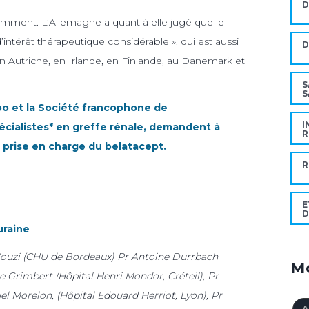
D
remment. L’Allemagne a quant à elle jugé que le
’intérêt thérapeutique considérable », qui est aussi
 Autriche, en Irlande, en Finlande, au Danemark et
S
S
oo et la Société francophone de
I
écialistes* en greffe rénale, demandent à
R
a prise en charge du belatacept.
R
E
D
uraine
 Couzi (CHU de Bordeaux) Pr Antoine Durrbach
Mo
pe Grimbert (Hôpital Henri Mondor, Créteil), Pr
l Morelon, (Hôpital Edouard Herriot, Lyon), Pr
A