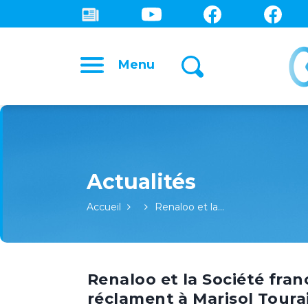
Menu
Accueil
Renaloo et la…
Renaloo et la Société fra
réclament à Marisol Tour