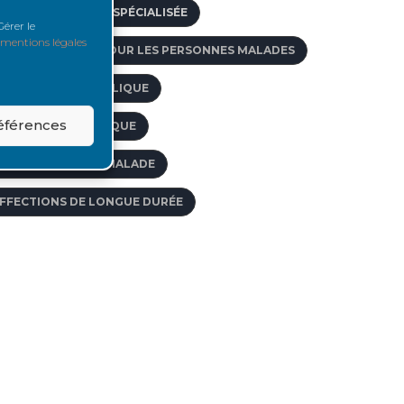
GENCE DE VOYAGE SPÉCIALISÉE
érer le
mentions légales
CCÈS AU CRÉDIT POUR LES PERSONNES MALADES
ACIDE MYCOPHÉNOLIQUE
références
CIDOSE MÉTABOLIQUE
CCOMPAGNER LE MALADE
FFECTIONS DE LONGUE DURÉE