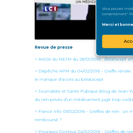
Vous pouvez modifi
consentement". Pou
Merci et bonne 
Acc
Revue de presse
> Article du NEJM du 28/01/2016 :
Belatacept a
> Dépêche APM du 04/02/2016 – Greffe rénale: 
le manque d'accès au bélatacept
> Journaliste et Santé Pubique (blog de Jean-Yve
du rein privés d’un médicament jugé trop coûteu
> France Info 05/02/2016 – Greffes de rein : un 
remboursé ?
> Pourquoi Docteur 04/02/2016 – Greffes de rei