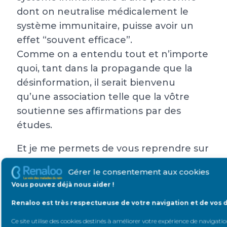
dont on neutralise médicalement le
système immunitaire, puisse avoir un
effet “souvent efficace”.
Comme on a entendu tout et n’importe
quoi, tant dans la propagande que la
désinformation, il serait bienvenu
qu’une association telle que la vôtre
soutienne ses affirmations par des
études.
Et je me permets de vous reprendre sur
“La vaccination est sans risque pour les
Gérer le consentement aux cookies
personnes dialysées et greffées.” qui est
Vous pouvez déjà nous aider !
tout simplement faux. La formule
Renaloo est très respectueuse de votre navigation et de vos 
correcte est “la vaccination ne présente
pas plus de risques pour les personnes
Ce site utilise des cookies destinés à améliorer votre expérience de navigation