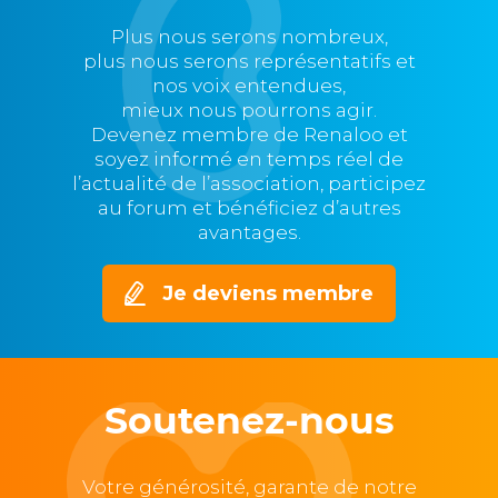
Plus nous serons nombreux,
plus nous serons représentatifs et
nos voix entendues,
mieux nous pourrons agir.
Devenez membre de Renaloo et
soyez informé en temps réel de
l’actualité de l’association, participez
au forum et bénéficiez d’autres
avantages.
Je deviens membre
Soutenez-nous
Votre générosité, garante de notre