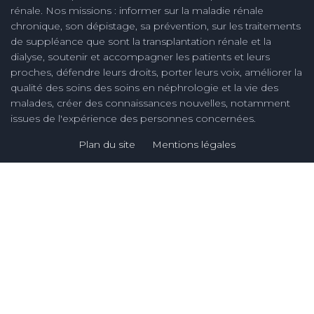
rénale. Nos missions : informer sur la maladie rénale
chronique, son dépistage, sa prévention, sur les traitements
de suppléance que sont la transplantation rénale et la
dialyse, soutenir et accompagner les patients et leurs
proches, défendre leurs droits, porter leurs voix, améliorer la
qualité des soins des soins en néphrologie et la vie des
malades, créer des connaissances nouvelles, notamment
issues de l'expérience des personnes concernées.
Plan du site
Mentions légales