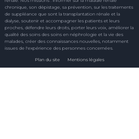
rénale. Nos missions : informer sur la maladie rénale
chronique, son dépistage, sa prévention, sur les traitements
de suppléance que sont la transplantation rénale et la
dialyse, soutenir et accompagner les patients et leurs
proches, défendre leurs droits, porter leurs voix, améliorer la
qualité des soins des soins en néphrologie et la vie des
malades, créer des connaissances nouvelles, notamment
issues de l'expérience des personnes concernées.
Plan du site
Mentions légales