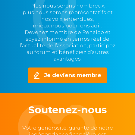
Plus nous serons nombreux,
plus nous serons représentatifs et
nos voix entendues,
mieux nous pourrons agir.
Devenez membre de Renaloo et
soyez informé en temps réel de
l’actualité de l’association, participez
au forum et bénéficiez d’autres
avantages.
Je deviens membre
Soutenez-nous
Votre générosité, garante de notre
indépendance financière, est