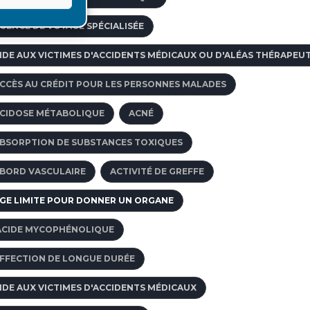
GENCE DE VOYAGE SPÉCIALISÉE
IDE AUX VICTIMES D'ACCIDENTS MÉDICAUX OU D'ALÉAS THÉRAPEU
CCÈS AU CRÉDIT POUR LES PERSONNES MALADES
CIDOSE MÉTABOLIQUE
ACNÉ
BSORPTION DE SUBSTANCES TOXIQUES
BORD VASCULAIRE
ACTIVITÉ DE GREFFE
GE LIMITE POUR DONNER UN ORGANE
ACIDE MYCOPHÉNOLIQUE
FFECTION DE LONGUE DURÉE
IDE AUX VICTIMES D'ACCIDENTS MÉDICAUX