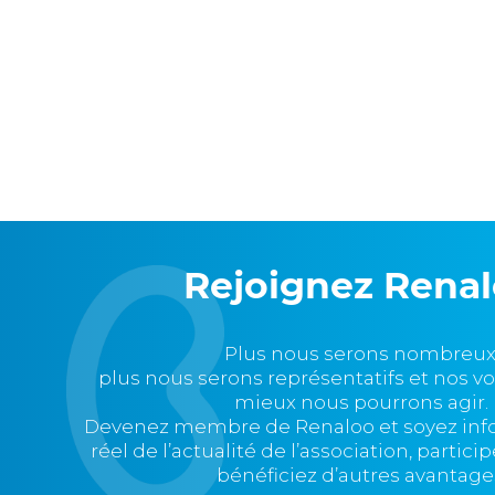
Rejoignez Rena
Plus nous serons nombreux
plus nous serons représentatifs et nos v
mieux nous pourrons agir.
Devenez membre de Renaloo et soyez in
réel de l’actualité de l’association, partic
bénéficiez d’autres avantage