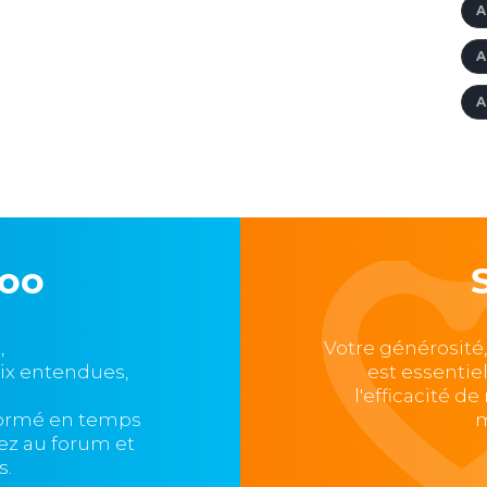
A
A
A
loo
,
Votre générosité
oix entendues,
est essentie
l'efficacité d
formé en temps
m
ipez au forum et
s.