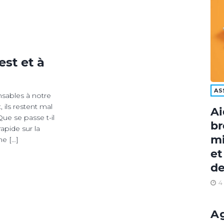
est et à
AS
nsables à notre
ils restent mal
Ai
Que se passe t-il
br
apide sur la
mi
ne […]
et
de
4
A