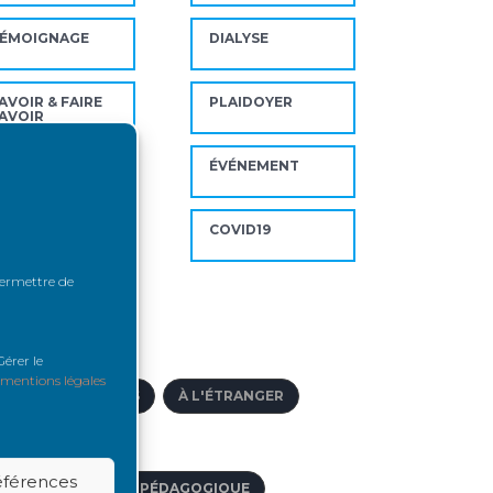
ÉMOIGNAGE
DIALYSE
AVOIR & FAIRE
PLAIDOYER
AVOIR
REFFE
ÉVÉNEMENT
ENCONTRE
COVID19
 permettre de
ts-clés
érer le
mentions légales
CCÈS VASCULAIRES
À L'ÉTRANGER
CCÈS À L'EMPLOI
références
CCOMPAGNEMENT PÉDAGOGIQUE