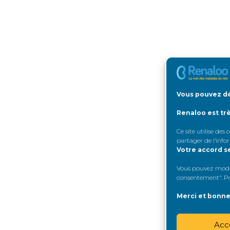
Vous pouvez dé
Renaloo est tr
Ce site utilise des
partager de l’info
Votre accord s
Vous pouvez modifi
consentement". Pou
Merci et bonne 
Acc