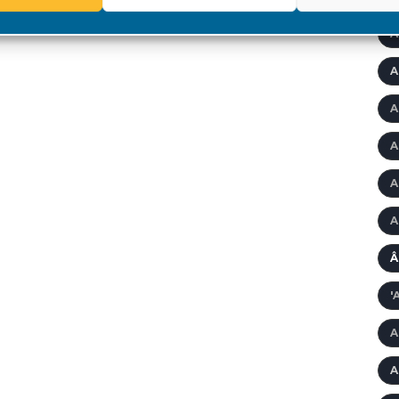
A
A
A
A
A
A
Â
'
A
A