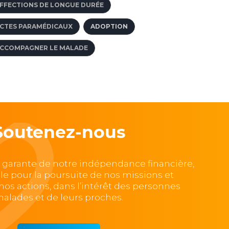
FFECTIONS DE LONGUE DURÉE
CTES PARAMÉDICAUX
ADOPTION
CCOMPAGNER LE MALADE
Soutenez-nous
, garante de notre indépendance financière,
lle pour la poursuite de nos missions et
e nos actions, dans l’intérêt des personnes
alades et de leurs proches.