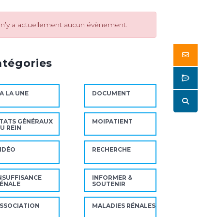
l n’y a actuellement aucun évènement.
Butto
atégories
Butto
A LA UNE
DOCUMENT
Butto
TATS GÉNÉRAUX
MOIPATIENT
U REIN
IDÉO
RECHERCHE
NSUFFISANCE
INFORMER &
ÉNALE
SOUTENIR
SSOCIATION
MALADIES RÉNALES