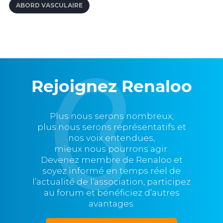
ABORD VASCULAIRE
Rejoignez Renaloo
Plus nous serons nombreux,
plus nous serons représentatifs et
nos voix entendues,
mieux nous pourrons agir.
Devenez membre de Renaloo et
soyez informé en temps réel de
l’actualité de l’association, participez
au forum et bénéficiez d’autres
avantages.