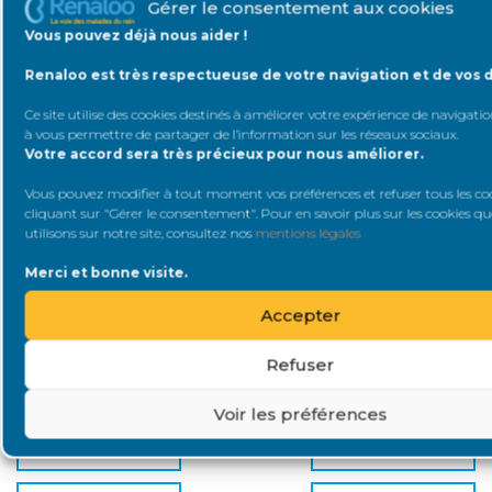
Gérer le consentement aux cookies
Vous pouvez déjà nous aider !
Catégories
Renaloo est très respectueuse de votre navigation et de vos 
Ce site utilise des cookies destinés à améliorer votre expérience de navigation
INFORMER &
COVID19
à vous permettre de partager de l’information sur les réseaux sociaux
.
SOUTENIR
Votre accord sera très précieux pour nous améliorer.
DIALYSE
DOCUMENT
Vous pouvez modifier à tout moment vos préférences et refuser tous les co
cliquant sur "Gérer le consentement". Pour en savoir plus sur les cookies q
utilisons sur notre site, consultez nos
mentions légales
MOIPATIENT
VIDÉO
Merci et bonne visite.
TÉMOIGNAGE
PLAIDOYER
Accepter
Refuser
SAVOIR & FAIRE
ZA LA UNE
SAVOIR
Voir les préférences
MALADIES RÉNALES
RENCONTRE