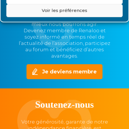
Plus nous serons nombreux,
Voir les préférences
plus nous serons représentatifs et
nos voix entendues,
mieux nous pourrons agir.
Devenez membre de Renaloo et
soyez informé en temps réel de
l’actualité de l’association, participez
au forum et bénéficiez d’autres
avantages.
Je deviens membre
Soutenez-nous
Votre générosité, garante de notre
indépendance financière, est