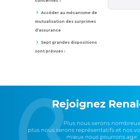
concernés ?
Accéder au mécanisme de
mutualisation des surprimes
d’assurance
Sept grandes dispositions
sont prévues :
Rejoignez Rena
Plus nous serons nombreux
plus nous serons représentatifs et nos v
mieux nous pourrons agir.