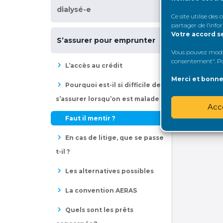
dialysé-e
Partagez
Ce site utilise des
partager de l’info
Votre accord s
S’assurer pour emprunter
Catégorie
Vous pouvez modifi
consentement". Pou
L’accès au crédit
FORUMS
Merci et bonne 
Pourquoi est-il si difficile de
s’assurer lorsqu’on est malade ?
Acc
Iden
Faut il mentir ?
En cas de litige, que se passe
t-il ?
Les alternatives possibles
La convention AERAS
Quels sont les prêts