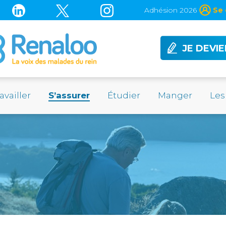
Adhésion 2026
Se 
JE DEVI
availler
S’assurer
Étudier
Manger
Les