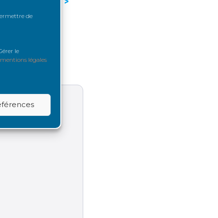
–
Page suivante >
 permettre de
érer le
mentions légales
références