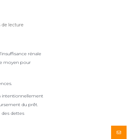
 de lecture
’insuffisance rénale
que moyen pour
ences.
on intentionnellement
oursement du prêt.
 des dettes
Butto