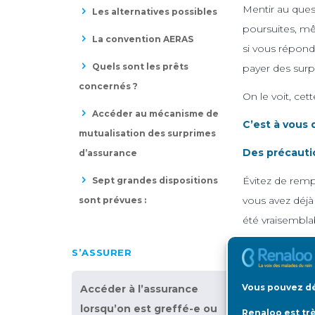
Mentir au ques
Les alternatives possibles
poursuites, mêm
La convention AERAS
si vous répond
Quels sont les prêts
payer des surp
concernés ?
On le voit, cett
Accéder au mécanisme de
C’est à vous 
mutualisation des surprimes
Des précauti
d’assurance
Évitez de remp
Sept grandes dispositions
vous avez déjà
sont prévues :
été vraisembla
peuvent donc 
S’ASSURER
Leur envoyer u
et à des poursu
Vous pouvez dé
Accéder à l’assurance
lorsqu’on est greffé-e ou
Renaloo est tr