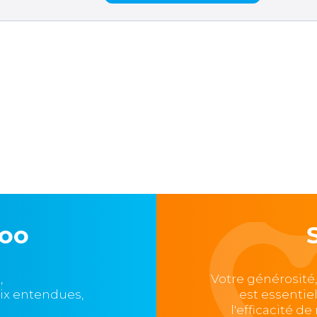
loo
,
Votre générosité
oix entendues,
est essentie
l'efficacité d