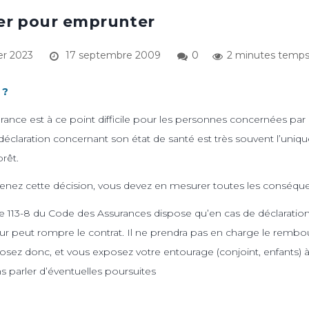
er pour emprunter
er 2023
17 septembre 2009
0
2 minutes temps
 ?
urance est à ce point difficile pour les personnes concernées par l
déclaration concernant son état de santé est très souvent l’uni
rêt.
renez cette décision, vous devez en mesurer toutes les conséqu
ticle 113-8 du Code des Assurances dispose qu’en cas de déclarati
reur peut rompre le contrat. Il ne prendra pas en charge le remb
sez donc, et vous exposez votre entourage (conjoint, enfants) à
 parler d’éventuelles poursuites