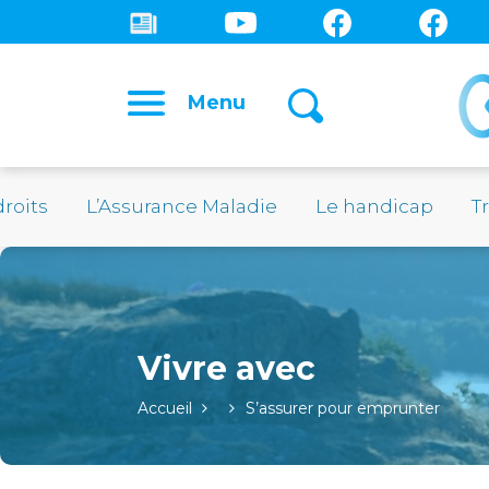
Menu
droits
L’Assurance Maladie
Le handicap
Tr
Accueil
S’assurer pour emprunter