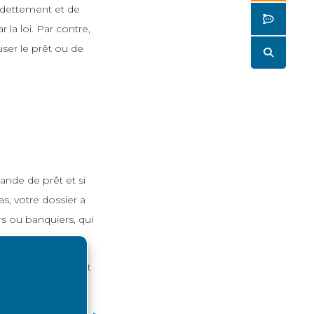
endettement et de
Butto
 la loi. Par contre,
ser le prêt ou de
Butto
ande de prêt et si
, votre dossier a
s ou banquiers, qui
nulation du contrat