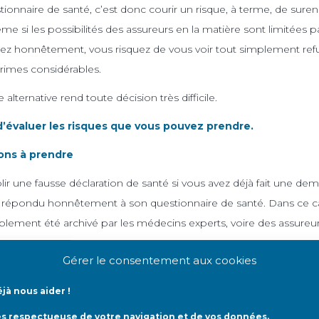
tionnaire de santé, c’est donc courir un risque, à terme, de sur
e si les possibilités des assureurs en la matière sont limitées par
ez honnêtement, vous risquez de vous voir tout simplement refu
rimes considérables.
e alternative rend toute décision très difficile.
d’évaluer les risques que vous pouvez prendre.
ons à prendre
lir une fausse déclaration de santé si vous avez déjà fait une dem
 répondu honnêtement à son questionnaire de santé. Dans ce cas
blement été archivé par les médecins experts, voire des assureur
savoir que vous êtes malade.
Gérer le consentement aux cookies
ne fausse déclaration de santé pourrait donc vous exposer à l’an
ites.
jà nous aider !
ès respectueuse de votre navigation et de vos données.