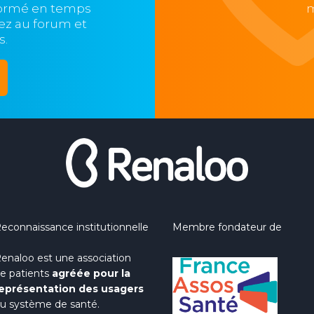
formé en temps
m
ipez au forum et
s.
econnaissance institutionnelle
Membre fondateur de
enaloo est une association
e patients
agréée pour la
eprésentation des usagers
u système de santé.