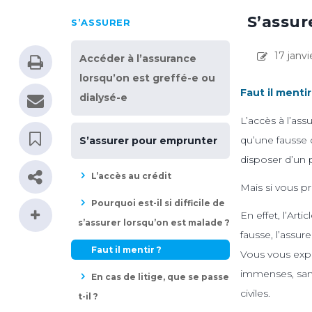
S’assur
S’ASSURER
17 janvi
Accéder à l’assurance
lorsqu’on est greffé-e ou
Faut il mentir
dialysé-e
L’accès à l’ass
qu’une fausse 
S’assurer pour emprunter
disposer d’un p
L’accès au crédit
Mais si vous p
Pourquoi est-il si difficile de
En effet, l’Ar
s’assurer lorsqu’on est malade ?
fausse, l’assu
Faut il mentir ?
Vous vous expo
immenses, sans
En cas de litige, que se passe
civiles.
t-il ?