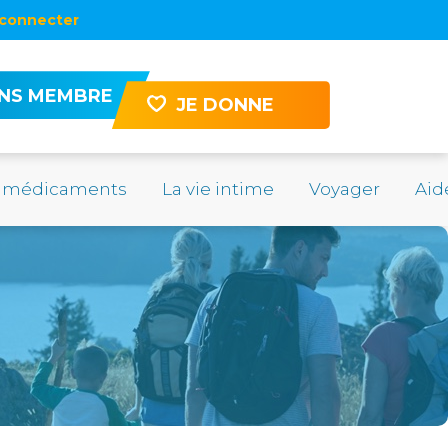
connecter
ENS MEMBRE
JE DONNE
 médicaments
La vie intime
Voyager
Aid