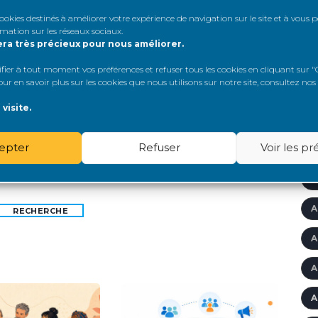
urage vivement à porter un masque FFP2 bien
 cookies destinés à améliorer votre expérience de navigation sur le site et à vous
A
rmation sur les réseaux sociaux
.
ur les patients sévèrement immunodéprimés
–
era très précieux pour nous améliorer.
'
er à tout moment vos préférences et refuser tous les cookies en cliquant sur "G
 mais ce n’est pas le seul. Pour les personnes
r en savoir plus sur les cookies que nous utilisons sur notre site, consultez nos
A
ialysées, il vient en complément
des rappels
visite.
A
ticorps monoclonaux en prévention
, de la vaccination
epter
Refuser
Voir les p
A
A
A
RECHERCHE
A
A
A