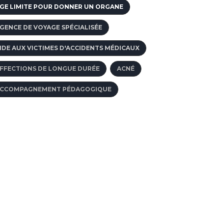
GE LIMITE POUR DONNER UN ORGANE
GENCE DE VOYAGE SPÉCIALISÉE
IDE AUX VICTIMES D'ACCIDENTS MÉDICAUX
CAFRES en rupture de
Renaloo renouvelle sa
FFECTIONS DE LONGUE DURÉE
ACNÉ
ck : ce...
gouvernance pour porter
son...
 août 2026
CCOMPAGNEMENT PÉDAGOGIQUE
23 juillet 2026