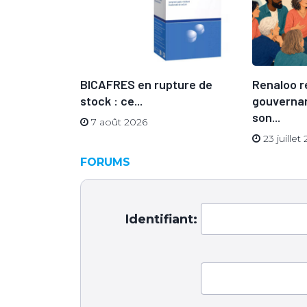
 sa
BICAFRES en rupture de
Renaloo r
n directeur
stock : ce...
gouvernan
son...
7 août 2026
23 juillet
FORUMS
Identifiant: