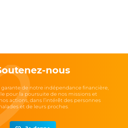
Soutenez-nous
, garante de notre indépendance financière,
lle pour la poursuite de nos missions et
e nos actions, dans l’intérêt des personnes
alades et de leurs proches.