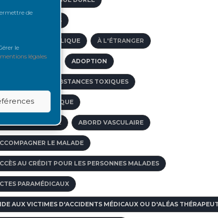
 permettre de
CCÈS VASCULAIRES
ACIDE MYCOPHÉNOLIQUE
À L'ÉTRANGER
érer le
mentions légales
CCÈS À L'EMPLOI
ADOPTION
BSORPTION DE SUBSTANCES TOXIQUES
références
CIDOSE MÉTABOLIQUE
CTIVITÉ DE GREFFE
ABORD VASCULAIRE
CCOMPAGNER LE MALADE
CCÈS AU CRÉDIT POUR LES PERSONNES MALADES
CTES PARAMÉDICAUX
IDE AUX VICTIMES D'ACCIDENTS MÉDICAUX OU D'ALÉAS THÉRAPEU