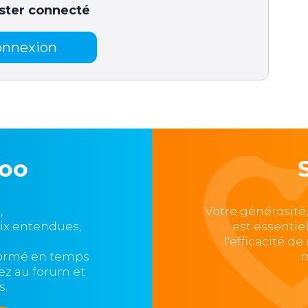
ster connecté
onnexion
loo
,
Votre générosité
oix entendues,
est essentie
l'efficacité d
formé en temps
m
ipez au forum et
s.