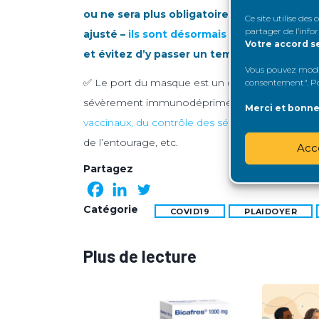
ou ne sera plus obligatoire, on vous enco
Ce site utilise des
partager de l’info
ajusté –
ils sont désormais remboursés po
Votre accord s
et évitez d’y passer un temps trop long.
Vous pouvez modifi
✅ Le port du masque est un outil de protection,
consentement". Pou
sévèrement immunodéprimées, transplantées, d
Merci et bonne 
vaccinaux, du contrôle des sérologies, des an
de l’entourage, etc.
Acc
Partagez
Catégorie
COVID19
PLAIDOYER
Plus de lecture