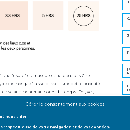
T
G
Z
R
I
R
 une “usure” du masque et ne peut pas être
e de masque “laisse passer” une petite quantité
E
D
inante va augmenter au cours du temps.
De plus,
ta était majoritaire, or c’est désormais, Omicron,
Gérer le consentement aux cookies
 masque FFP2, un ajustement non-optimal, qui peut
Mo
onnel, est pris en compte (-10% d’étanchéité).
jà nous aider !
ès respectueuse de votre navigation et de vos données.
ans un lieu public, où le masque sera mal porté
A