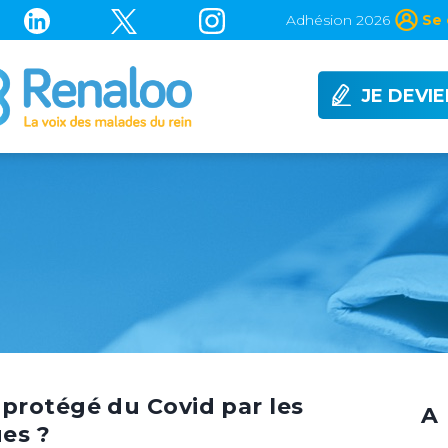
Adhésion 2026
Se 
JE DEVI
protégé du Covid par les
A 
es ?