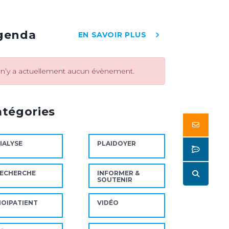
genda
EN SAVOIR PLUS
l n’y a actuellement aucun évènement.
atégories
Butto
IALYSE
PLAIDOYER
Butto
Butto
ECHERCHE
INFORMER &
SOUTENIR
OIPATIENT
VIDÉO