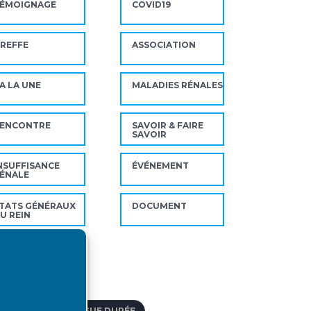
ÉMOIGNAGE
COVID19
REFFE
ASSOCIATION
A LA UNE
MALADIES RÉNALES
ENCONTRE
SAVOIR & FAIRE
SAVOIR
NSUFFISANCE
ÉVÉNEMENT
ÉNALE
TATS GÉNÉRAUX
DOCUMENT
U REIN
ts-clés
FFECTION DE LONGUE DURÉE