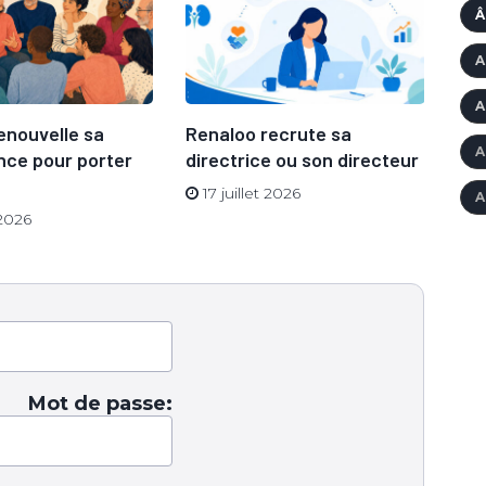
Â
A
A
enouvelle sa
Renaloo recrute sa
BI
A
ce pour porter
directrice ou son directeur
sto
17 juillet 2026
7
A
 2026
Mot de passe: