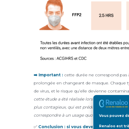
➡️ Important :
cette durée ne correspond pas à
prolongée en changeant de masque. Chaque typ
de virus, et le risque qu’elle devienne contam
cette étude a été réalisée lorsque le variant del
plus contagieux, qui est prédominant. Pour le
correspondre à un usage quotidien, non professi
Vous pouvez dé
Renaloo est tr
✅
Conclusion : si vous devez vous rendre d