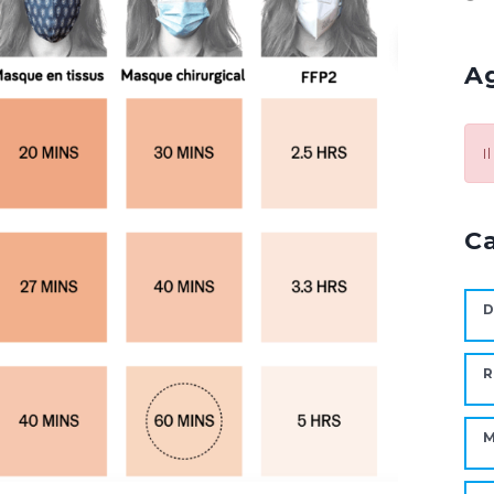
A
I
C
D
R
M