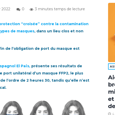
r 2022
0
3 minutes temps de lecture
protection “croisée” contre la contamination
 types de masques
, dans un lieu clos et non
a fin de l’obligation de port du masque est
spagnol El Païs,
présente ses résultats de
AS
le port unilatéral d’un masque FFP2, le plus
Ai
e l’ordre de 2 heures 30, tandis qu’elle n’est
br
cal.
mi
et
de
4