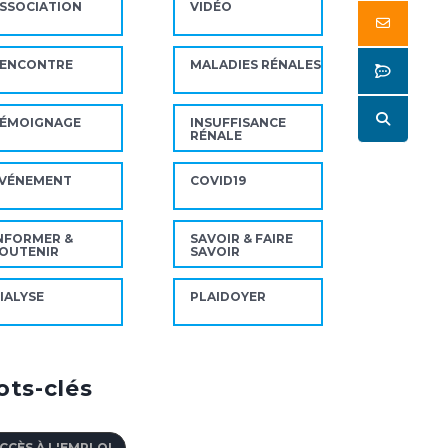
SSOCIATION
VIDÉO
Butto
ENCONTRE
MALADIES RÉNALES
Butto
Butto
ÉMOIGNAGE
INSUFFISANCE
RÉNALE
VÉNEMENT
COVID19
NFORMER &
SAVOIR & FAIRE
OUTENIR
SAVOIR
IALYSE
PLAIDOYER
ts-clés
CCÈS À L'EMPLOI