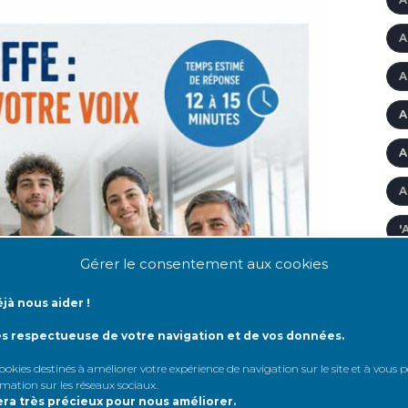
A
A
A
A
A
'
Gérer le consentement aux cookies
A
jà nous aider !
A
ès respectueuse de votre navigation et de vos données.
A
 cookies destinés à améliorer votre expérience de navigation sur le site et à vous
A
rmation sur les réseaux sociaux
.
era très précieux pour nous améliorer.