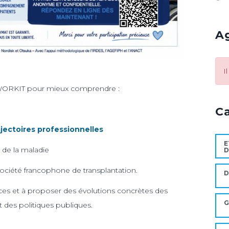
A
I
 WORKIT pour mieux comprendre :
i
C
ajectoires professionnelles
E
de la maladie
D
 Société francophone de transplantation.
nces et à proposer des évolutions concrètes des
G
 des politiques publiques.