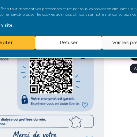
Â
er à tout moment vos préférences et refuser tous les cookies en cliquant sur "G
r en savoir plus sur les cookies que nous utilisons sur notre site, consultez nos
A
visite.
A
epter
Refuser
Voir les p
A
A
A