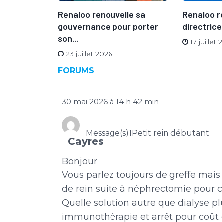
vue du
Renaloo renouvelle sa
Renaloo r
gouvernance pour porter
directrice
son...
17 juillet
23 juillet 2026
FORUMS
30 mai 2026 à 14 h 42 min
Message(s)1
Petit rein débutant
Cayres
Bonjour
Vous parlez toujours de greffe mais
de rein suite à néphrectomie pour 
Quelle solution autre que dialyse pl
immunothérapie et arrêt pour coût él