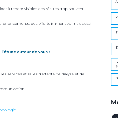
A
r à rendre visibles des réalités trop souvent
R
, des renoncements, des efforts immenses, mais aussi
T
É
 l’étude autour de vous :
I
S
les services et salles d’attente de dialyse et de
D
communication
Mo
hodologie
A