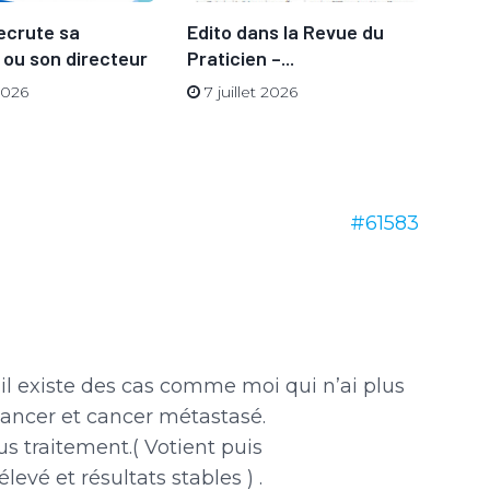
ecrute sa
Edito dans la Revue du
Ren
 ou son directeur
Praticien –...
go
son
 2026
7 juillet 2026
23
#61583
 il existe des cas comme moi qui n’ai plus
cancer et cancer métastasé.
us traitement.( Votient puis
evé et résultats stables ) .