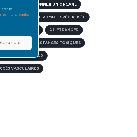
GE LIMITE POUR DONNER UN ORGANE
érer le
mentions légales
CNÉ
AGENCE DE VOYAGE SPÉCIALISÉE
CTIVITÉ DE GREFFE
À L'ÉTRANGER
références
BSORPTION DE SUBSTANCES TOXIQUES
CTES PARAMÉDICAUX
CCÈS VASCULAIRES