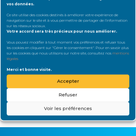
Connectez-vous
pour répondre au
vos données.
sujet
Ce site utilise des cookies destinés à améliorer votre expérience de
Identifiant:
navigation sur le site et à vous permettre de partager de l’information
sur les réseaux sociaux
.
Votre accord sera très précieux pour nous améliorer.
Vous pouvez modifier à tout moment vos préférences et refuser tous
Mot de passe:
les cookies en cliquant sur "Gérer le consentement". Pour en savoir plus
sur les cookies que nous utilisons sur notre site, consultez nos
mentions
légales
Merci et bonne visite.
Rester connecté
Accepter
Connexion
Refuser
Voir les préférences