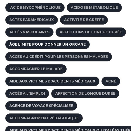
'ACIDE MYCOPHÉNOLIQUE
ACIDOSE MÉTABOLIQUE
ACTES PARAMÉDICAUX
ACTIVITÉ DE GREFFE
ACCÈS VASCULAIRES
AFFECTIONS DE LONGUE DURÉE
ÂGE LIMITE POUR DONNER UN ORGANE
ACCÈS AU CRÉDIT POUR LES PERSONNES MALADES
ACCOMPAGNER LE MALADE
AIDE AUX VICTIMES D'ACCIDENTS MÉDICAUX
ACNÉ
ACCÈS À L'EMPLOI
AFFECTION DE LONGUE DURÉE
AGENCE DE VOYAGE SPÉCIALISÉE
ACCOMPAGNEMENT PÉDAGOGIQUE
AIDE AUX VICTIMES D'ACCIDENTS MÉDICAUX OU D'ALÉAS THÉ