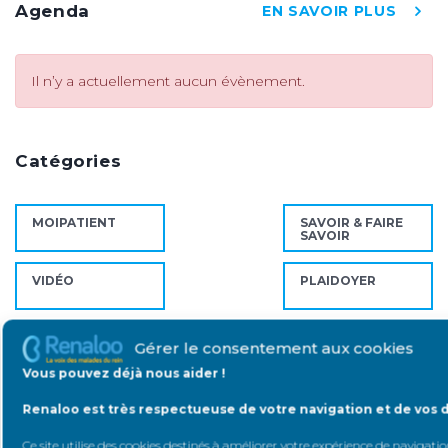
Agenda
EN SAVOIR PLUS
Il n’y a actuellement aucun évènement.
Catégories
MOIPATIENT
SAVOIR & FAIRE
SAVOIR
VIDÉO
PLAIDOYER
COVID19
RECHERCHE
Gérer le consentement aux cookies
Vous pouvez déjà nous aider !
INSUFFISANCE
DIALYSE
Renaloo est très respectueuse de votre navigation et de vos 
RÉNALE
Ce site utilise des cookies destinés à améliorer votre expérience de navigation