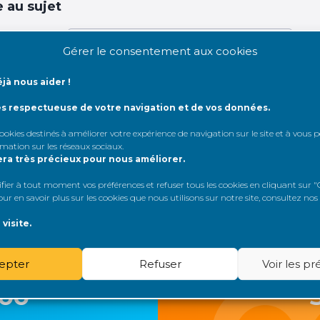
 au sujet
dentifiant:
Gérer le consentement aux cookies
jà nous aider !
de passe:
ès respectueuse de votre navigation et de vos données.
Rester connecté
 cookies destinés à améliorer votre expérience de navigation sur le site et à vous
rmation sur les réseaux sociaux
.
era très précieux pour nous améliorer.
Connexion
er à tout moment vos préférences et refuser tous les cookies en cliquant sur "G
r en savoir plus sur les cookies que nous utilisons sur notre site, consultez nos
visite.
epter
Refuser
Voir les p
loo