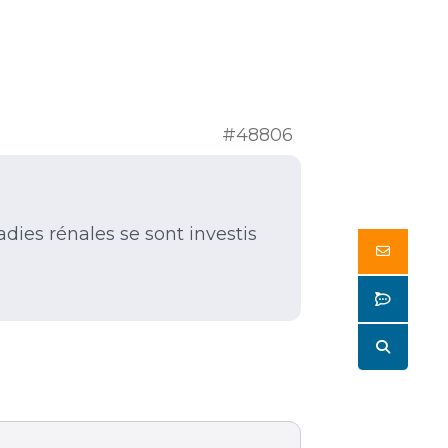
#48806
adies rénales se sont investis
Butto
Butto
Butto