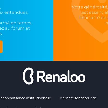
,
Votre générosité
oix entendues,
est essentie
l'efficacité d
formé en temps
m
ipez au forum et
s.
econnaissance institutionnelle
Membre fondateur de