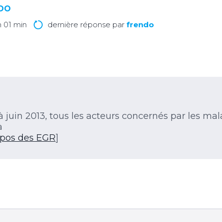
LOO
 h 01 min
dernière réponse par
frendo
 juin 2013, tous les acteurs concernés par les mal
à
opos des EGR
]