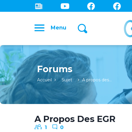
Menu
Forums
Accueil
Sujet
A propos des…
A Propos Des EGR
1
0