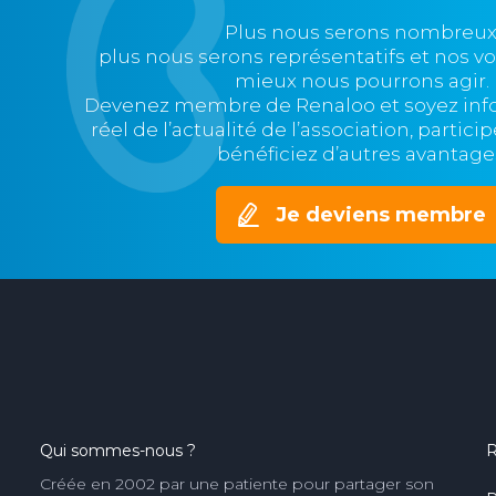
Plus nous serons nombreux
plus nous serons représentatifs et nos v
mieux nous pourrons agir.
Devenez membre de Renaloo et soyez in
réel de l’actualité de l’association, partic
bénéficiez d’autres avantage
Je deviens membre
Qui sommes-nous ?
R
Créée en 2002 par une patiente pour partager son