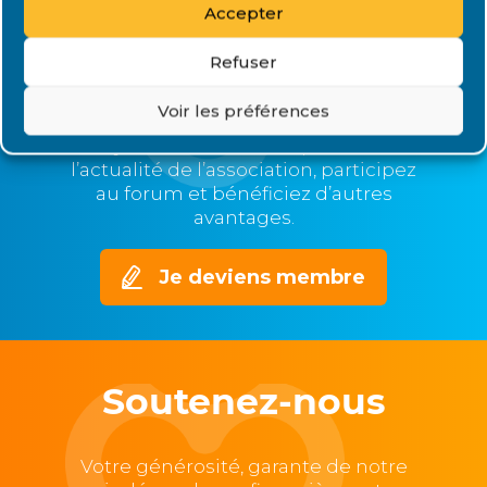
Accepter
Plus nous serons nombreux,
plus nous serons représentatifs et
Refuser
nos voix entendues,
mieux nous pourrons agir.
Voir les préférences
Devenez membre de Renaloo et
soyez informé en temps réel de
l’actualité de l’association, participez
au forum et bénéficiez d’autres
avantages.
Je deviens membre
Soutenez-nous
Votre générosité, garante de notre