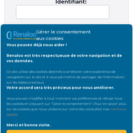
Identifiant:
Mot de passe:
Gérer le consentement
aux cookies
Vous pouvez déjà nous aider !
Rester connecté
Renaloo est très respectueuse de votre navigation et de
vos données.
Connexion
Ce site utilise des cookies destinés à améliorer votre expérience de
navigation sur le site et à vous permettre de partager de l’information
sur les réseaux sociaux
.
Votre accord sera très précieux pour nous améliorer.
Vous pouvez modifier à tout moment vos préférences et refuser tous
les cookies en cliquant sur "Gérer le consentement". Pour en savoir plus
sur les cookies que nous utilisons sur notre site, consultez nos
mentions
légales
Rejoignez Renaloo
Merci et bonne visite.