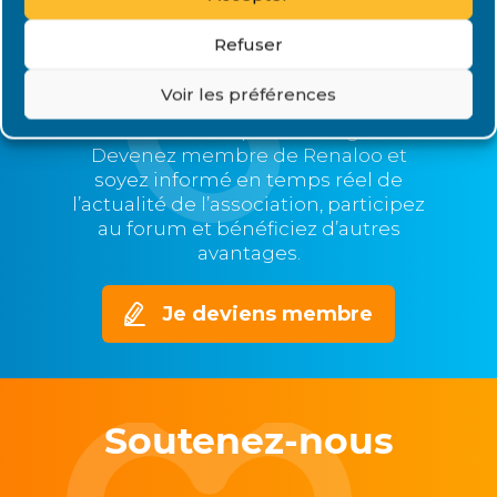
Refuser
Plus nous serons nombreux,
plus nous serons représentatifs et
Voir les préférences
nos voix entendues,
mieux nous pourrons agir.
Devenez membre de Renaloo et
soyez informé en temps réel de
l’actualité de l’association, participez
au forum et bénéficiez d’autres
avantages.
Je deviens membre
Soutenez-nous