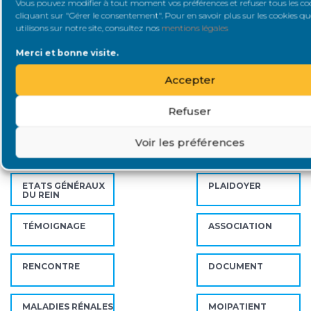
Vous pouvez modifier à tout moment vos préférences et refuser tous les co
cliquant sur "Gérer le consentement". Pour en savoir plus sur les cookies q
Catégories
utilisons sur notre site, consultez nos
mentions légales
Merci et bonne visite.
ÉVÉNEMENT
VIDÉO
Accepter
SAVOIR & FAIRE
COVID19
Refuser
SAVOIR
Voir les préférences
DIALYSE
RECHERCHE
ETATS GÉNÉRAUX
PLAIDOYER
DU REIN
TÉMOIGNAGE
ASSOCIATION
RENCONTRE
DOCUMENT
MALADIES RÉNALES
MOIPATIENT