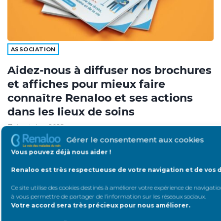
ASSOCIATION
Aidez-nous à diffuser nos brochures
et affiches pour mieux faire
connaître Renaloo et ses actions
dans les lieux de soins
4 octobre 2025
Gérer le consentement aux cookies
Vous pouvez déjà nous aider !
Agenda
EN SAVOIR PLUS
Renaloo est très respectueuse de votre navigation et de vos 
Ce site utilise des cookies destinés à améliorer votre expérience de navigation
à vous permettre de partager de l’information sur les réseaux sociaux
.
Il n’y a actuellement aucun évènement.
Votre accord sera très précieux pour nous améliorer.