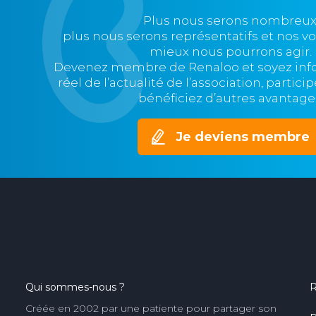
Plus nous serons nombreux
plus nous serons représentatifs et nos v
mieux nous pourrons agir.
Devenez membre de Renaloo et soyez in
réel de l’actualité de l’association, partic
bénéficiez d’autres avantage
Je deviens membre
Qui sommes-nous ?
R
Créée en 2002 par une patiente pour partager son