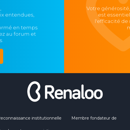
,
Votre générosité
oix entendues,
est essentie
l'efficacité d
formé en temps
m
ipez au forum et
s.
econnaissance institutionnelle
Membre fondateur de