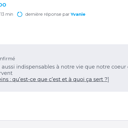
LOO
 13 min
dernière réponse par
Yvanie
nfirmé
, aussi indispensables à notre vie que notre coeu
rvent
eins : qu’est-ce que c’est et à quoi ça sert ?
]