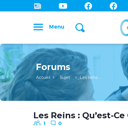
Menu
Forums
Accueil
Sujet
Les reins :…
Les Reins : Qu’est-Ce
1
0