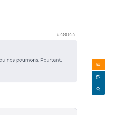
#48044
r ou nos poumons. Pourtant,
Butto
Butto
Butto