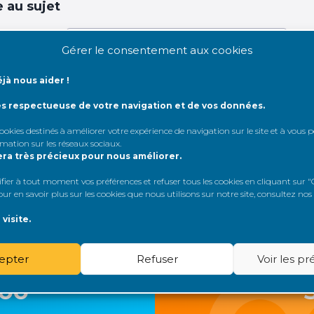
 au sujet
dentifiant:
Gérer le consentement aux cookies
jà nous aider !
de passe:
ès respectueuse de votre navigation et de vos données.
Rester connecté
 cookies destinés à améliorer votre expérience de navigation sur le site et à vous
rmation sur les réseaux sociaux
.
era très précieux pour nous améliorer.
Connexion
er à tout moment vos préférences et refuser tous les cookies en cliquant sur "G
r en savoir plus sur les cookies que nous utilisons sur notre site, consultez nos
visite.
epter
Refuser
Voir les p
loo