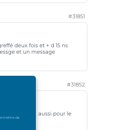
#31851
reffé deux fois et + d 15 ns
 messge et un message
#31852
gue aventure et aussi pour le
 permettre de
 rein…