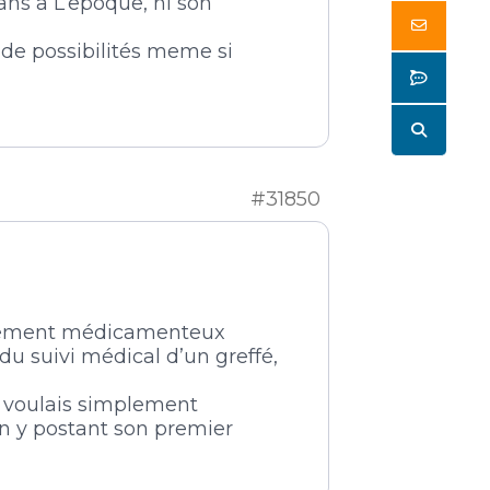
 ans a L’epoque, ni son
Butto
 de possibilités meme si
Butto
Butto
#31850
aitement médicamenteux
 du suivi médical d’un greffé,
 Je voulais simplement
en y postant son premier