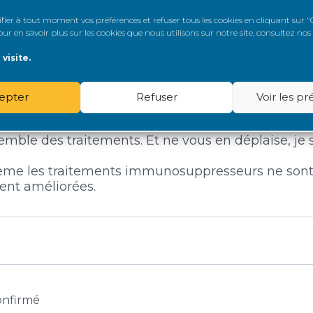
er à tout moment vos préférences et refuser tous les cookies en cliquant sur "G
r en savoir plus sur les cookies que nous utilisons sur notre site, consultez nos
visite.
enté
epter
Refuser
Voir les p
rit? Avant d’invectiver les gens, merci de lire. C’e
semble des traitements. Et ne vous en déplaise, je sa
eme les traitements immunosuppresseurs ne sont
ment améliorées.
onfirmé