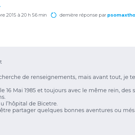
…
bre 2015 à 20 h 56 min
dernière réponse par
psomaxtho
t
echerche de renseignements, mais avant tout, je tena
 le 16 Mai 1985 et toujours avec le même rein, des
ns.
u l’hôpital de Bicetre.
ut être partager quelques bonnes aventures ou més