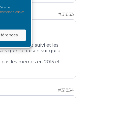
érer le
mentions légales
#31853
références
st juste sur le suivi et les
is que j’ai raison sur qui a
 pas les memes en 2015 et
#31854