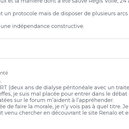
eux et la manière dont a été sauve Régis Volle, 24
nt un protocole mais de disposer de plusieurs arcs
ve une indépendance constructive.
nté
.
IRT (deux ans de dialyse péritonéale avec un tr
greffes, je suis mal placée pour entrer dans le débat
atées sur le forum m’aident à l’appréhender.
ée de faire la morale, je n’y vois pas à quel titre.
t venu chercher en découvrant le site Renalo et 