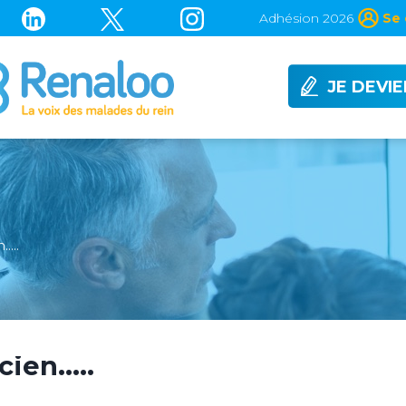
Adhésion 2026
Se 
JE DEVI
…..
cien…..