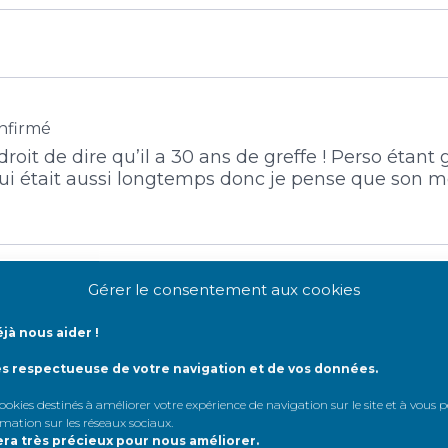
nfirmé
droit de dire qu’il a 30 ans de greffe ! Perso étant g
 qui était aussi longtemps donc je pense que son
Gérer le consentement aux cookies
jà nous aider !
nt
ès respectueuse de votre navigation et de vos données.
te !! Super c vrai que la transplatation est une lon
 cookies destinés à améliorer votre expérience de navigation sur le site et à vous
uis en attente de mes résultats.. pour donner un
rmation sur les réseaux sociaux
.
era très précieux pour nous améliorer.