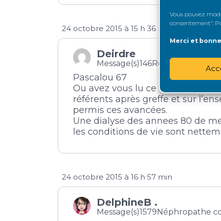
Vous pouvez modifi
consentement". Pou
24 octobre 2015 à 15 h 36 min
Merci et bonne 
Deirdre
Message(s)146
Rognon expérim
Acc
Pascalou 67
Ou avez vous lu ce que vous avez éc
référents après greffe et sur l’en
permis ces avancées.
Une dialyse des annees 80 de m
les conditions de vie sont nette
24 octobre 2015 à 16 h 57 min
DelphineB .
Message(s)1579
Néphropathe c