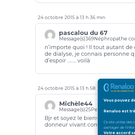
24 octobre 2015 à 13 h 36 min
pascalou du 67
Message(s)369
Néphropathe co
n’importe quoi ! Il tout autant de 
de dialyse, je connais personne
d’espoir …….. voilà
24 octobre 2015 à 13 h 58 min
Vous pouvez dé
Michèle44
Message(s)25
Petit rein débuta
Renaloo est tr
Bjr et soyez le bienvenu sur ce si
Ce site utilise des
donneur vivant comme mon cas… s
partager de l’info
Votre accord s