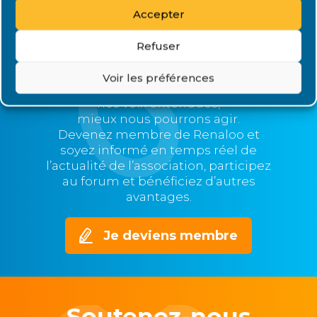
Accepter
Rejoignez Renaloo
Refuser
Plus nous serons nombreux,
Voir les préférences
plus nous serons représentatifs et
nos voix entendues,
mieux nous pourrons agir.
Devenez membre de Renaloo et
soyez informé en temps réel de
l’actualité de l’association, participez
au forum et bénéficiez d’autres
avantages.
Je deviens membre
Soutenez-nous