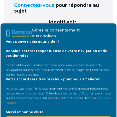
Connectez-vous
pour répondre au
sujet
Identifiant:
Gérer le consentement
aux cookies
Vous pouvez déjà nous aider !
Mot de passe:
Renaloo est très respectueuse de votre navigation et de
vos données.
Ce site utilise des cookies destinés à améliorer votre expérience de
Rester connecté
navigation sur le site et à vous permettre de partager de l’information
sur les réseaux sociaux
.
Votre accord sera très précieux pour nous améliorer.
Connexion
Vous pouvez modifier à tout moment vos préférences et refuser tous
les cookies en cliquant sur "Gérer le consentement". Pour en savoir plus
sur les cookies que nous utilisons sur notre site, consultez nos
mentions
légales
Merci et bonne visite.