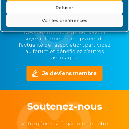
Plus nous serons nombreux,
Refuser
plus nous serons représentatifs et
nos voix entendues,
Voir les préférences
mieux nous pourrons agir.
Devenez membre de Renaloo et
soyez informé en temps réel de
l’actualité de l’association, participez
au forum et bénéficiez d’autres
avantages.
Je deviens membre
Soutenez-nous
Votre générosité, garante de notre