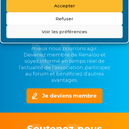
Accepter
Rejoignez Renaloo
Refuser
Plus nous serons nombreux,
Voir les préférences
plus nous serons représentatifs et
nos voix entendues,
mieux nous pourrons agir.
Devenez membre de Renaloo et
soyez informé en temps réel de
l’actualité de l’association, participez
au forum et bénéficiez d’autres
avantages.
Je deviens membre
Soutenez-nous