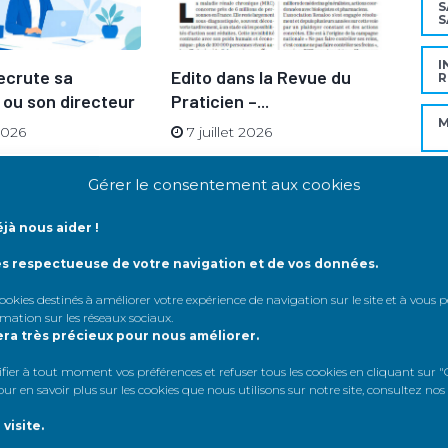
S
S
I
ecrute sa
Edito dans la Revue du
Ren
R
 ou son directeur
Praticien –...
go
son
M
 2026
7 juillet 2026
23
D
Gérer le consentement aux cookies
jà nous aider !
P
amps obligatoires sont indiqués avec
*
ès respectueuse de votre navigation et de vos données.
C
 cookies destinés à améliorer votre expérience de navigation sur le site et à vous
rmation sur les réseaux sociaux
.
era très précieux pour nous améliorer.
er à tout moment vos préférences et refuser tous les cookies en cliquant sur "G
Mo
r en savoir plus sur les cookies que nous utilisons sur notre site, consultez nos
visite.
'