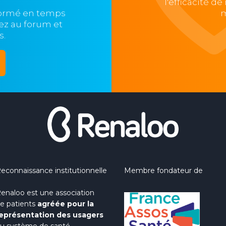
l'efficacité d
formé en temps
m
ipez au forum et
s.
econnaissance institutionnelle
Membre fondateur de
enaloo est une association
e patients
agréée pour la
eprésentation des usagers
u système de santé.