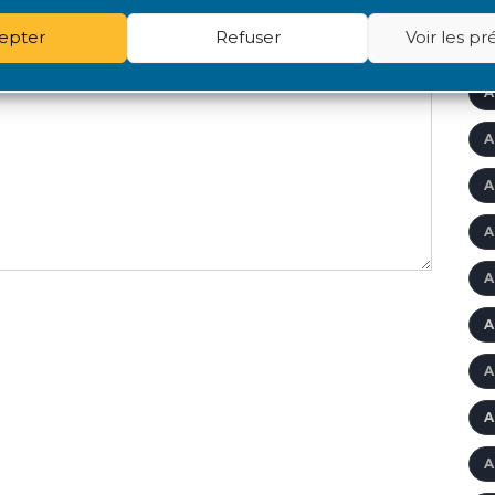
epter
Refuser
Voir les p
A
Â
A
A
A
A
A
A
A
A