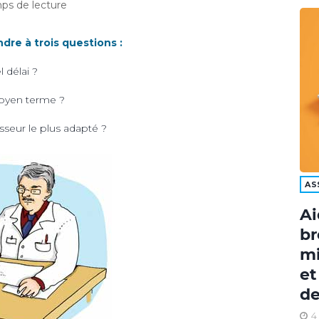
ps de lecture
dre à trois questions :
l délai ?
moyen terme ?
seur le plus adapté ?
AS
Ai
br
mi
et
de
4