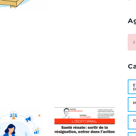
A
I
C
E
D
M
G