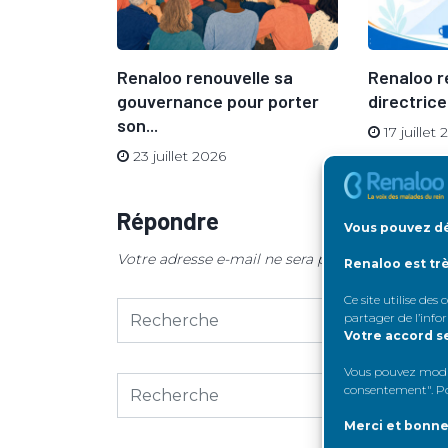
vue du
Renaloo renouvelle sa
Renaloo r
gouvernance pour porter
directrice
son...
17 juillet
23 juillet 2026
Répondre
Vous pouvez dé
Votre adresse e-mail ne sera pas publiée.
Les ch
Renaloo est tr
Ce site utilise des
partager de l’info
Votre accord s
Vous pouvez modifi
consentement". Pou
Merci et bonne 