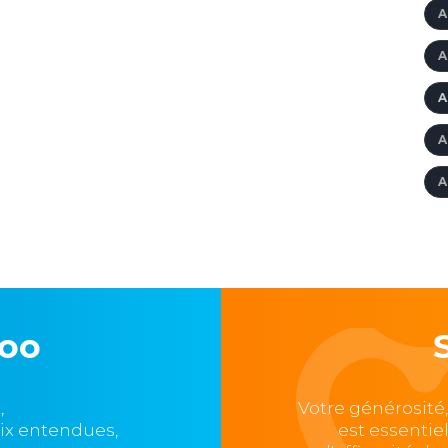
A
A
A
A
A
loo
,
Votre générosité
oix entendues,
est essentie