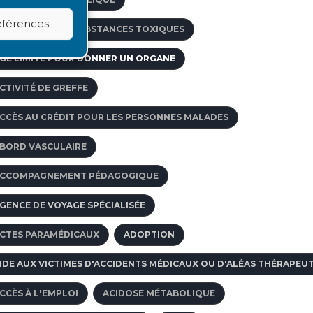
références
BSORPTION DE SUBSTANCES TOXIQUES
GE LIMITE POUR DONNER UN ORGANE
CTIVITÉ DE GREFFE
CCÈS AU CRÉDIT POUR LES PERSONNES MALADES
BORD VASCULAIRE
CCOMPAGNEMENT PÉDAGOGIQUE
GENCE DE VOYAGE SPÉCIALISÉE
CTES PARAMÉDICAUX
ADOPTION
IDE AUX VICTIMES D'ACCIDENTS MÉDICAUX OU D'ALÉAS THÉRAPEU
CCÈS À L'EMPLOI
ACIDOSE MÉTABOLIQUE