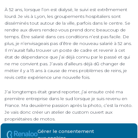
À 52 ans, lorsque l’on est dialysé, le suivi est extrêmement
lourd. Je vis à Lyon, les groupements hospitaliers sont
disséminés tout autour de la ville, parfois dans le centre. Se
rendre aux divers rendez-vous prend donc beaucoup de
temps. Être salarié dans ces conditions n’est pas facile. De
plus, je n’envisageais pas d’être de nouveau salarié à 52 ans.
Il m’aurait fallu trouver un poste de cadre et revenir à cet
état de dépendance que j’ai déjà connu par le passé et qui
ne me convient pas. J’avais d’ailleurs déjà dû changer de
métier il y a 15 ans à cause de mes problèmes de reins, je
revis cette expérience une nouvelle fois.
J’ai longtemps était grand reporter, j’ai ensuite créé ma
première entreprise dans le sud lorsque je suis revenu en
France. Ma deuxième passion après la photo, c’est la moto.
Je vais donc créer un atelier de custom ouvert aux
propriétaires de motos.
Gérer le consentement
Monter son entreprise quand on est en dialyse : quels