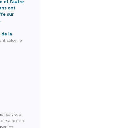
e et l’autre
 ans ont
ffe sur
.
 de la
rent selon le
r sa vie, à
ter sa propre
 par les