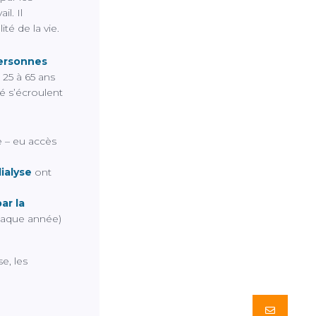
l. Il
té de la vie.
personnes
 25 à 65 ans
té s’écroulent
e – eu accès
ialyse
ont
ar la
haque année)
e, les
Butto