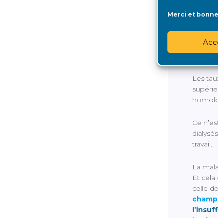
Merci et bonne 
Inégali
Acc
Que le
s’élève
Les tau
supérie
homolog
Ce n’es
dialysé
travail.
La mala
Et cela
celle d
champ 
l’insu