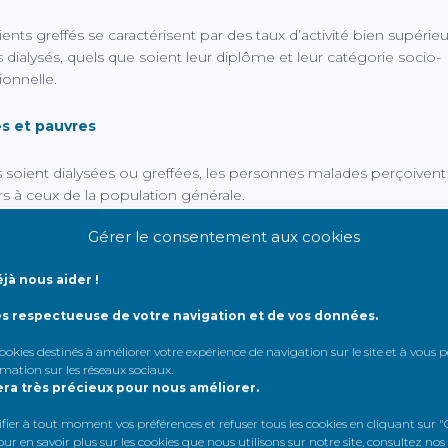
ients greffés se caractérisent par des taux d’activité bien supérie
s dialysés, quels que soient leur diplôme et leur catégorie socio-
ionnelle.
s et pauvres
s soient dialysées ou greffées, les personnes malades perçoiven
urs à ceux de la population générale.
Gérer le consentement aux cookies
es patients dialysés et 44 % des greffés perçoivent moins 
par mois
.
jà nous aider !
ns que sur la période de l’enquête, le salaire médian en France s
ès respectueuse de votre navigation et de vos données.
 1 600 euros par mois et le seuil de pauvreté, fixé à 60% du nivea
 cookies destinés à améliorer votre expérience de navigation sur le site et à vous
de la population, était de 987 euros mensuel. 14% de la populat
rmation sur les réseaux sociaux
.
it au-dessous de ce seuil.
era très précieux pour nous améliorer.
adies rénales et les difficultés de maintien dans l’emploi associ
er à tout moment vos préférences et refuser tous les cookies en cliquant sur "G
r en savoir plus sur les cookies que nous utilisons sur notre site, consultez nos
teurs majeurs d’appauvrissement.