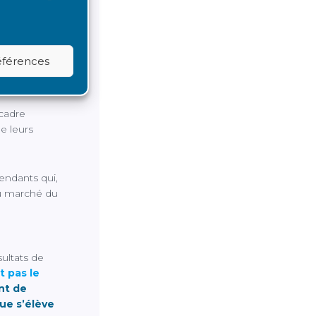
références
vité
 cadre
e leurs
endants qui,
du marché du
sultats de
t pas le
ent de
ue s’élève