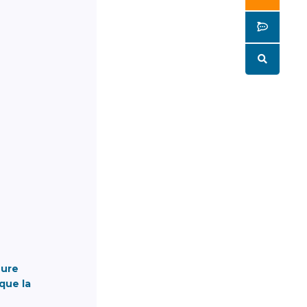
Butto
Butto
eure
que la