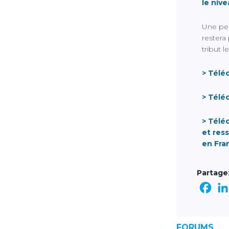
le nive
Une pe
restera
tribut l
> Télé
> Télé
> Téléc
et res
en Fra
Partage
FORUMS