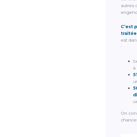
autres 
engendre
C’est 
traitée
est dans
:
S
à 
5
un
5
d
on
On cons
chances