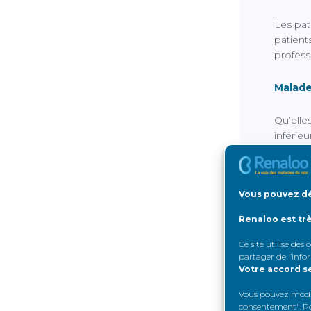
Les pat
patient
profess
Malade
Qu’elle
inférie
66 % d
euros 
Vous pouvez dé
Rappelo
Renaloo est tr
environ
Ce site utilise des
médian 
partager de l’info
se situa
Votre accord s
Les mal
Vous pouvez modifi
consentement". Pou
des fac