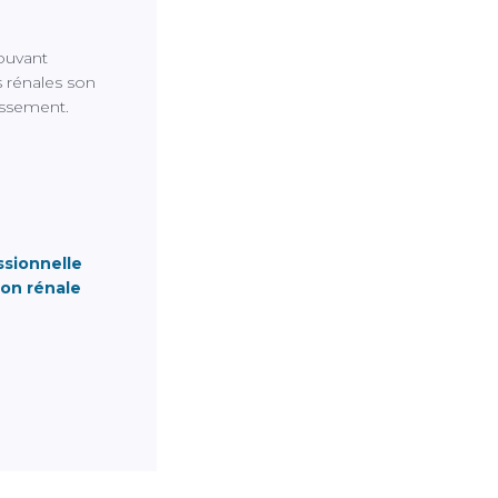
ouvant
s rénales son
rissement.
ssionnelle
ion rénale