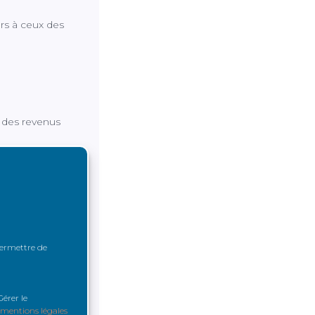
urs à ceux des
t des revenus
de 1 100
’élevait à
u de vie
 permettre de
ion générale
ées sont donc
érer le
mentions légales