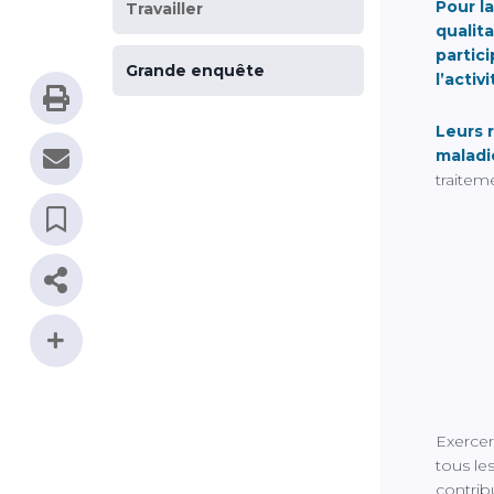
Pour l
Travailler
qualit
partici
Grande enquête
l’activ
Leurs 
maladie
traiteme
Exercer
tous le
contribu