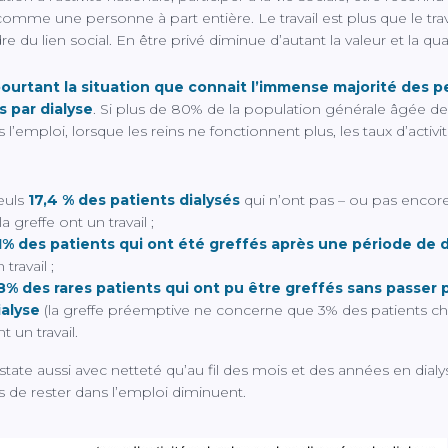
comme une personne à part entière. Le travail est plus que le travai
 du lien social. En être privé diminue d’autant la valeur et la quali
pourtant la situation que connait l’immense majorité des 
s par dialyse
. Si plus de 80% de la population générale âgée de
 l’emploi, lorsque les reins ne fonctionnent plus, les taux d’activi
euls
17,4 % des patients dialysés
qui n’ont pas – ou pas encor
la greffe ont un travail ;
1% des patients qui ont été greffés après une période de d
 travail ;
8% des rares patients qui ont pu être greffés sans passer p
ialyse
(la greffe préemptive ne concerne que 3% des patients c
t un travail.
tate aussi avec netteté qu’au fil des mois et des années en dialys
 de rester dans l’emploi diminuent.