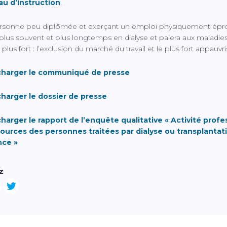
au d’instruction
.
rsonne peu diplômée et exerçant un emploi physiquement épr
 plus souvent et plus longtemps en dialyse et paiera aux maladie
e plus fort : l’exclusion du marché du travail et le plus fort appauv
charger le communiqué de presse
charger le dossier de presse
harger le rapport de l’enquête qualitative « Activité profe
sources des personnes traitées par dialyse ou transplantat
nce »
z