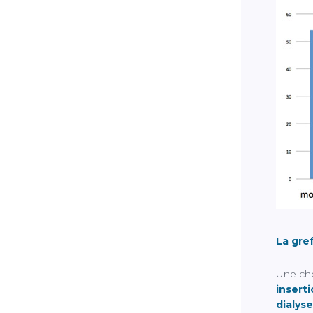
La gref
Une cho
insert
dialyse