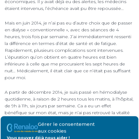
économiques. Il y avait déjà eu des alertes, les médecins
étaient intervenus, l’échéance avait pu être repoussée…
Mais en juin 2014, je n’ai pas eu d’autre choix que de passer
en dialyse « conventionnelle », avec des séances de 4
heures, trois fois par semaine. J’ai immédiatement ressenti
la différence en termes d’état de santé et de fatigue.
Rapidement, plusieurs complications sont intervenues.
L’épuration qu’on obtient en quatre heures est bien
inférieure à celle que me procuraient les sept heures de
nuit… Médicalement, il était clair que ce n’était pas suffisant
pour moi.
A partir de décembre 2014, je suis passé en hémodialyse
quotidienne, à raison de 2 heures tous les matins, à l’hôpital,
de 9h à 11h, six jours par semaine. Ca a eu un effet
bénéfique sur mon état, mais je n’ai pas retrouvé la vitalité
que j’avais en dialysant la nuit… Le traitement occupe donc
Gérer le consentement
maintenant toutes mes matinées.
aux cookies
Vous pouvez déjà nous aider !