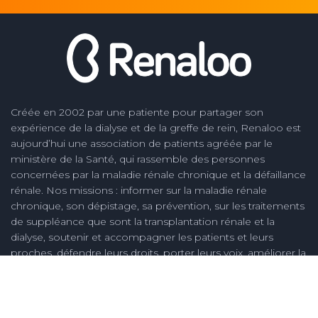
Créée en 2002 par une patiente pour partager son
expérience de la dialyse et de la greffe de rein, Renaloo est
aujourd’hui une association de patients agréée par le
ministère de la Santé, qui rassemble des personnes
concernées par la maladie rénale chronique et la défaillance
rénale. Nos missions : informer sur la maladie rénale
chronique, son dépistage, sa prévention, sur les traitements
de suppléance que sont la transplantation rénale et la
dialyse, soutenir et accompagner les patients et leurs
proches, défendre leurs droits, porter leurs voix, améliorer la
qualité des soins des soins en néphrologie et la vie des
malades, créer des connaissances nouvelles, notamment
issues de l'expérience des personnes concernées.