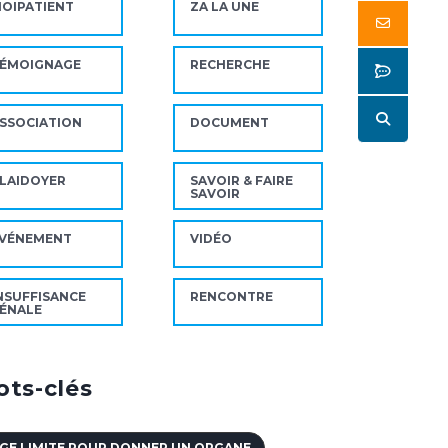
OIPATIENT
ZA LA UNE
Butto
ÉMOIGNAGE
RECHERCHE
Butto
Butto
SSOCIATION
DOCUMENT
LAIDOYER
SAVOIR & FAIRE
SAVOIR
VÉNEMENT
VIDÉO
NSUFFISANCE
RENCONTRE
ÉNALE
ts-clés
GE LIMITE POUR DONNER UN ORGANE