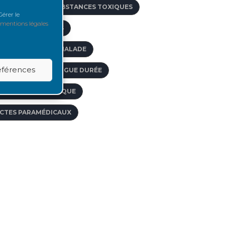
BSORPTION DE SUBSTANCES TOXIQUES
érer le
mentions légales
CCÈS VASCULAIRES
CCOMPAGNER LE MALADE
références
FFECTIONS DE LONGUE DURÉE
CIDOSE MÉTABOLIQUE
CTES PARAMÉDICAUX