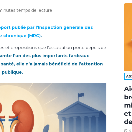
minutes temps de lecture
pport pu
b
lié par l’Inspection générale des
ale chronique (MRC)
.
tes et propositions que l’association porte depuis de
sente l’un des plus importants fardeaux
anté, elle n’a jamais bénéficié de l’attention
é publique.
AS
Ai
br
mi
et
de
4