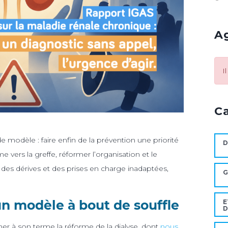
A
I
C
modèle : faire enfin de la prévention une priorité
D
e vers la greffe, réformer l’organisation et le
 des dérives et des prises en charge inadaptées,
G
un modèle à bout de souffle
E
D
ner à son terme la réforme de la dialyse, dont
nous