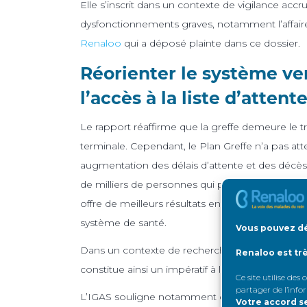
Elle s’inscrit dans un contexte de vigilance acc
dysfonctionnements graves, notamment l’affair
Renaloo
qui a déposé plainte dans ce dossier.
Réorienter le système vers
l’accès à la liste d’attent
Le rapport réaffirme que la greffe demeure le tr
terminale. Cependant, le Plan Greffe n’a pas attei
augmentation des délais d’attente et des décès 
de milliers de personnes qui pourraient bénéfic
offre de meilleurs résultats en termes de survie, 
système de santé.
Vous pouvez dé
Dans un contexte de recherche d’efficience et 
Renaloo est tr
constitue ainsi un impératif à la fois médical,
Ce site utilise des
partager de l’info
L’IGAS souligne notamment que de nombreux pa
Votre accord s