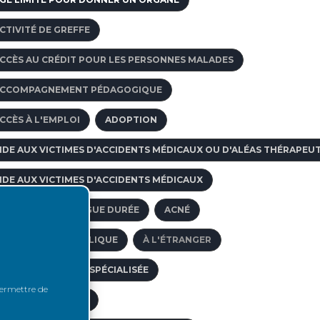
CTIVITÉ DE GREFFE
CCÈS AU CRÉDIT POUR LES PERSONNES MALADES
CCOMPAGNEMENT PÉDAGOGIQUE
CCÈS À L'EMPLOI
ADOPTION
IDE AUX VICTIMES D'ACCIDENTS MÉDICAUX OU D'ALÉAS THÉRAPEU
IDE AUX VICTIMES D'ACCIDENTS MÉDICAUX
FFECTION DE LONGUE DURÉE
ACNÉ
ACIDE MYCOPHÉNOLIQUE
À L'ÉTRANGER
GENCE DE VOYAGE SPÉCIALISÉE
 permettre de
BORD VASCULAIRE