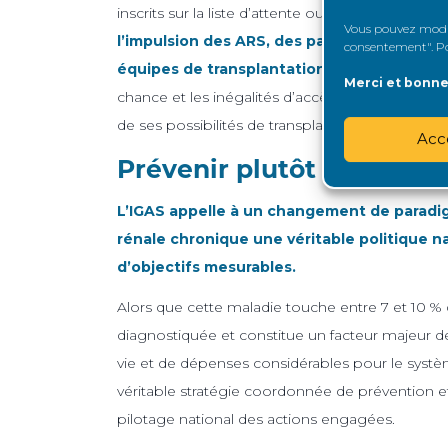
inscrits sur la liste d’attente ou le sont trop tar
Vous pouvez modifi
l’impulsion des ARS, des parcours de « bila
consentement". Pou
équipes de transplantation
. Cette mesure est
Merci et bonne 
chance et les inégalités d’accès à la greffe, en 
de ses possibilités de transplantation.
Acc
Prévenir plutôt que guéri
L’IGAS appelle à un changement de paradig
rénale chronique une véritable politique na
d’objectifs mesurables.
Alors que cette maladie touche entre 7 et 10 
diagnostiquée et constitue un facteur majeur de
vie et de dépenses considérables pour le systè
véritable stratégie coordonnée de prévention 
pilotage national des actions engagées.