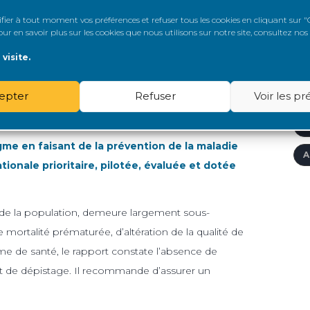
divement.
Elle propose de structurer, sous
A
er à tout moment vos préférences et refuser tous les cookies en cliquant sur "G
n pré-greffe » associant centres de dialyse et
r en savoir plus sur les cookies que nous utilisons sur notre site, consultez nos
A
 essentielle pour réduire les délais, les pertes de
visite.
garantissant à chaque patient une évaluation efficace
A
epter
Refuser
Voir les p
A
r
A
me en faisant de la prévention de la maladie
A
tionale prioritaire, pilotée, évaluée et dotée
% de la population, demeure largement sous-
 mortalité prématurée, d’altération de la qualité de
me de santé, le rapport constate l’absence de
et de dépistage. Il recommande d’assurer un