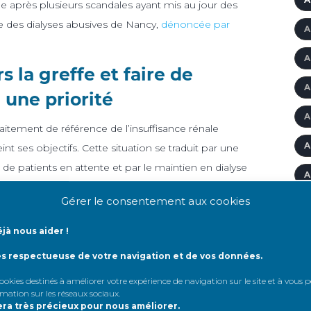
rue après plusieurs scandales ayant mis au jour des
e des dialyses abusives de Nancy,
dénoncée par
A
A
 la greffe et faire de
A
e une priorité
A
aitement de référence de l’insuffisance rénale
A
nt ses objectifs. Cette situation se traduit par une
de patients en attente et par le maintien en dialyse
A
ier d’une transplantation, alors même que celle-ci
Gérer le consentement aux cookies
A
de qualité de vie, pour un coût très inférieur pour le
jà nous aider !
'
de sobriété en santé, le développement de la greffe
ès respectueuse de votre navigation et de vos données.
A
 humain, économique et environnemental.
 cookies destinés à améliorer votre expérience de navigation sur le site et à vous
A
rmation sur les réseaux sociaux
.
tients susceptibles d’être greffés ne sont pas
era très précieux pour nous améliorer.