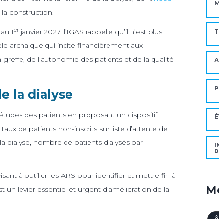
M
 la construction.
er
au 1
janvier 2027, l’IGAS rappelle qu’il n’est plus
T
èle archaïque qui incite financièrement aux
 greffe, de l’autonomie des patients et de la qualité
A
P
de la dialyse
études des patients en proposant un dispositif
É
 taux de patients non-inscrits sur liste d’attente de
la dialyse, nombre de patients dialysés par
I
R
nt à outiller les ARS pour identifier et mettre fin à
Mo
 un levier essentiel et urgent d’amélioration de la
Â