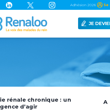
Adhésion 2026
Se 
JE DEVI
ie rénale chronique : un
A 
rgence d’agir