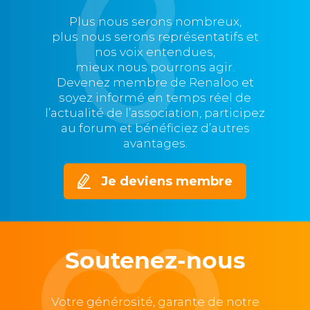
Plus nous serons nombreux,
plus nous serons représentatifs et
nos voix entendues,
mieux nous pourrons agir.
Devenez membre de Renaloo et
soyez informé en temps réel de
l’actualité de l’association, participez
au forum et bénéficiez d’autres
avantages.
Je deviens membre
Soutenez-nous
Votre générosité, garante de notre