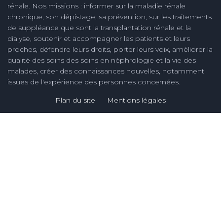
rénale. Nos missions : informer sur la maladie rénale
chronique, son dépistage, sa prévention, sur les traitements
de suppléance que sont la transplantation rénale et la
dialyse, soutenir et accompagner les patients et leurs
proches, défendre leurs droits, porter leurs voix, améliorer la
qualité des soins des soins en néphrologie et la vie des
malades, créer des connaissances nouvelles, notamment
issues de l'expérience des personnes concernées.
Plan du site
Mentions légales