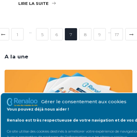
LIRE LA SUITE
…
…
1
5
6
7
8
9
17
A la une
Gérer le consentement aux cookies
Vous pouvez déjà nous aider !
Renaloo est très respectueuse de votre navigation et de vos 
Ce site utilise des cookies destinés à améliorer votre expérience de navigation
à vous permettre de partager de l’information sur les réseaux sociaux
.