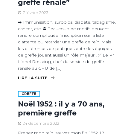
greffe rénale”
7 février 2023
➡️ Immunisation, surpoids, diabète, tabagisme,
cancer, etc. ⛔️ Beaucoup de motifs peuvent
rendre compliquée l’inscription sur la liste
d’attente ou retarder une greffe de rein. Mais
les différences de pratiques entre les équipes
de greffe jouent aussi un rôle majeur ! ✅ Le Pr
Lionel Rostaing, chef du service de greffe
rénale au CHU de […]
LIRE LA SUITE
GREFFE
Noël 1952 : il y a 70 ans,
première greffe
24 décembre 2022
Prenez mon rein, sauvez mon fils. 1952. 18