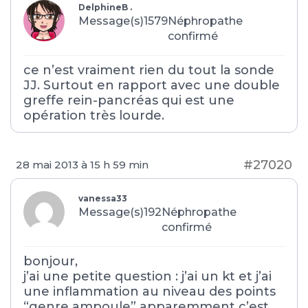
DelphineB .
Message(s)1579
Néphropathe
confirmé
ce n’est vraiment rien du tout la sonde
JJ. Surtout en rapport avec une double
greffe rein-pancréas qui est une
opération très lourde.
#27020
28 mai 2013 à 15 h 59 min
vanessa33
Message(s)192
Néphropathe
confirmé
bonjour,
j’ai une petite question : j’ai un kt et j’ai
une inflammation au niveau des points
“genre ampoule” apparemment c’est