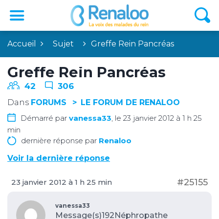
Accueil
Sujet
Greffe Rein Pancréas
Greffe Rein Pancréas
42
306
Dans
FORUMS
LE FORUM DE RENALOO
Démarré par
vanessa33
, le 23 janvier 2012 à 1 h 25
min
dernière réponse par
Renaloo
Voir la dernière réponse
#25155
23 janvier 2012 à 1 h 25 min
vanessa33
Message(s)192
Néphropathe