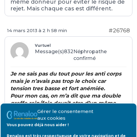
même donneur pour eviter le risque de
rejet. Mais chaque cas est différent.
#26768
14 mars 2013 à 2 h 58 min
Vurtuel
Message(s)832
Néphropathe
confirmé
Je ne sais pas du tout pour les anti corps
mais je n’avais pas trop le choix car
tension tres basse et fort anémiée.
Pour mon cas, on m’a dit que ma double
greffe rein/foie devait etre d’un même
donneur pour eviter le risque de rejet.
Gérer le consentement
Mais chaque cas est différent.
aux cookies
Vous pouvez déjà nous aider !
J’ai pensé la même chose.
Pour moi la logique voudrait qu’un seul
Renaloo est très respectueuse de votre navigation et de